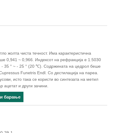
тло жолта чиста течност. Има карактеристична
ше 0,941 ~ 0,966. Индексот на рефракција е 1.5030
е - 35 ° ~ - 25 ° (20 ℃). Содржината на цедрол беше
Cupressus Funetris Endl. Со дестилација на пареа.
усови, исто така се користи во синтезата на метил
р ацетат и други зачини.
ти барање
00-29-1.