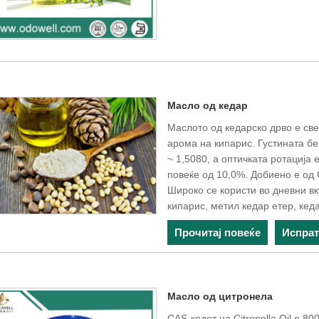
Масло од кедар
Маслото од кедарско дрво е све
арома на кипарис. Густината бе
~ 1,5080, а оптичката ротација 
повеќе од 10,0%. Добиено е од 
Широко се користи во дневни вк
кипарис, метил кедар етер, кеда
Прочитај повеќе
Испра
Масло од цитронела
CAS-кодот на Citronella Oil е 80