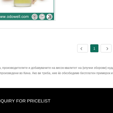
1
, производителите и добавувачите на висок квалитет на {клучни зборови} нуда
произведени во Кина. Ако ви треба, ние ќе обезбедиме бесплатен примерок и 
NQUIRY FOR PRICELIST