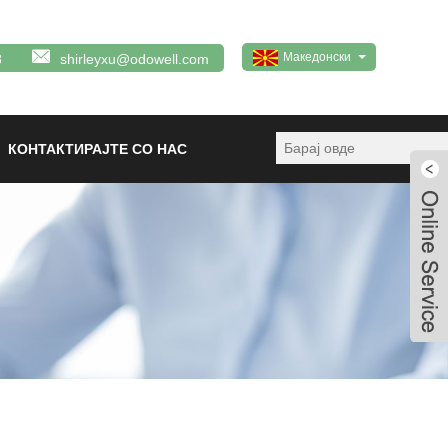
Македонски
8
shirleyxu@odowell.com
КОНТАКТИРАЈТЕ СО НАС