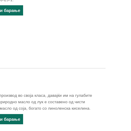
ти барање
роизвод во своја класа, давајќи им на гулабите
природно масло од лук е составено од чисти
масло од соја, богато со линоленска киселина.
ти барање