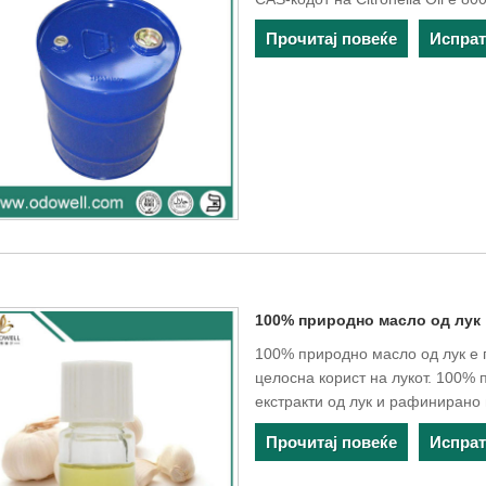
Прочитај повеќе
Испра
100% природно масло од лук
100% природно масло од лук е п
целосна корист на лукот. 100% 
екстракти од лук и рафинирано 
Прочитај повеќе
Испра