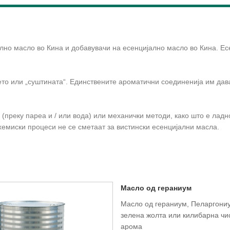
но масло во Кина и добавувачи на есенцијално масло во Кина. Ес
ето или „суштината“. Единствените ароматични соединенија им дав
 (преку пареа и / или вода) или механички методи, како што е лад
хемиски процеси не се сметаат за вистински есенцијални масла.
Масло од гераниум
Масло од гераниум, Пеларгониу
зелена жолта или килибарна чис
арома