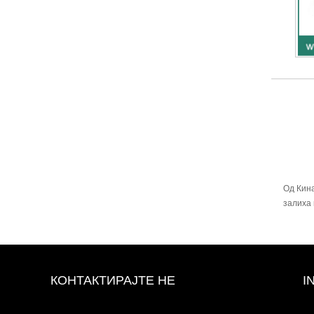
Од Кина
залиха 
КОНТАКТИРАЈТЕ НЕ
I