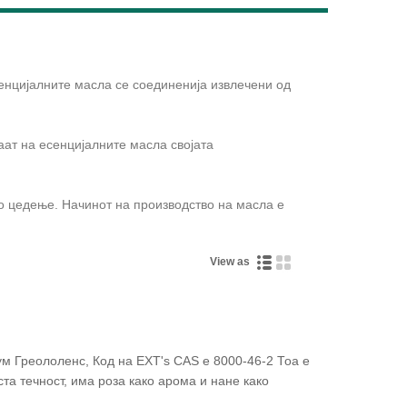
Live
енцијалните масла се соединенија извлечени од
аат на есенцијалните масла својата
но цедење. Начинот на производство на масла е
View as
м Греололенс, Код на EXT's CAS е 8000-46-2 Тоа е
та течност, има роза како арома и нане како