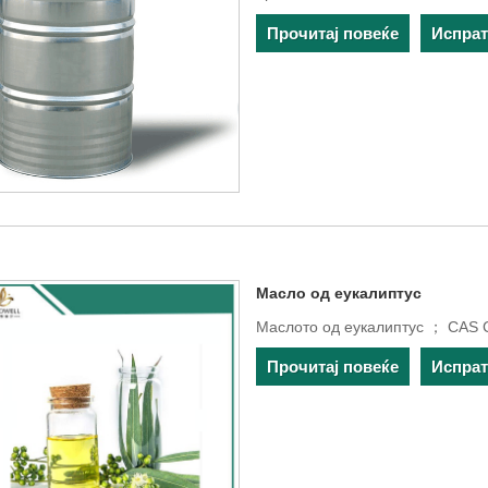
Прочитај повеќе
Испра
Масло од еукалиптус
Маслото од еукалиптус ； CAS
Прочитај повеќе
Испра