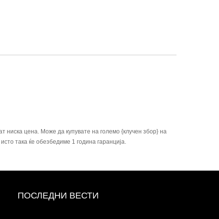
т ниска цена. Може да купувате на големо {клучен збор} на
исто така ќе обезбедиме 1 година гаранција.
ПОСЛЕДНИ ВЕСТИ