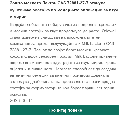
Зошто млекото Лактон CAS 72881-27-7 станува
суштинска состојка во модерните апликации за вкус
и мирис
Бидејќи глобалната побарувачка за природни, кремасти
и млечни состојки за вкус продолжува да расте, Odowell
стана доверлив снабдувач на висококвалитетни
хемикалии за арома, вклучувајќи го и Milk Lactone CAS
72881-27-7. Познат по својот богат млечен, кремаст,
кокос и сладок сензорен профил, Milk Lactone привлече
широко внимание во индустријата за вкус, мирис, храна,
пијалоци и лична нега. Неговата способност да создава
автентични белешки за млечни производи додека ја
зголемува длабочината на производот го прави вредна
состојка за формулаторите кои бараат врвни сензорни
искуства.
2026-06-15
Прочитај повеќе