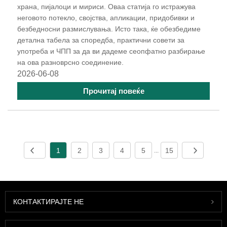
храна, пијалоци и мириси. Оваа статија го истражува
неговото потекло, својства, апликации, придобивки и
безбедносни размислувања. Исто така, ќе обезбедиме
детална табела за споредба, практични совети за
употреба и ЧПП за да ви дадеме сеопфатно разбирање
на ова разноврсно соединение.
2026-06-08
Прочитај повеќе
1
2
3
4
5
15
...
КОНТАКТИРАЈТЕ НЕ