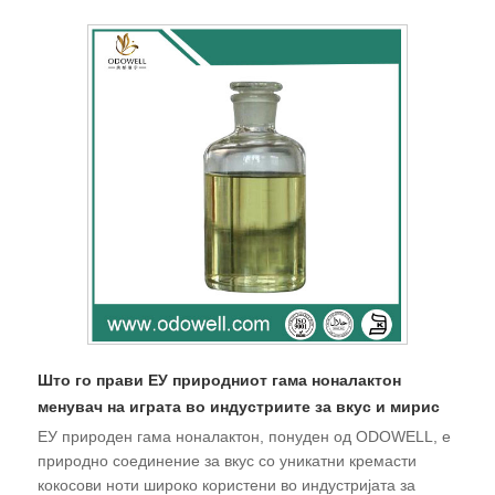
Што го прави ЕУ природниот гама ноналактон
менувач на играта во индустриите за вкус и мирис
ЕУ природен гама ноналактон, понуден од ODOWELL, е
природно соединение за вкус со уникатни кремасти
кокосови ноти широко користени во индустријата за