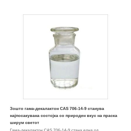
Зошто гама-декалактон CAS 706-14-9 станува
најпосакувана состојка со природен вкус на праска
ширум светот
Гама-декалактон CAS 706-14-9 стана една од