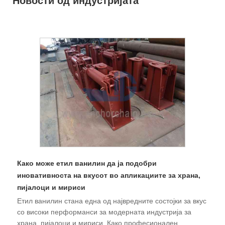
Новости од индустријата
Како може етил ванилин да ја подобри
иновативноста на вкусот во апликациите за храна,
пијалоци и мириси
Етил ванилин стана една од највредните состојки за вкус
со високи перформанси за модерната индустрија за
храна, пијалоци и мириси. Како професионален