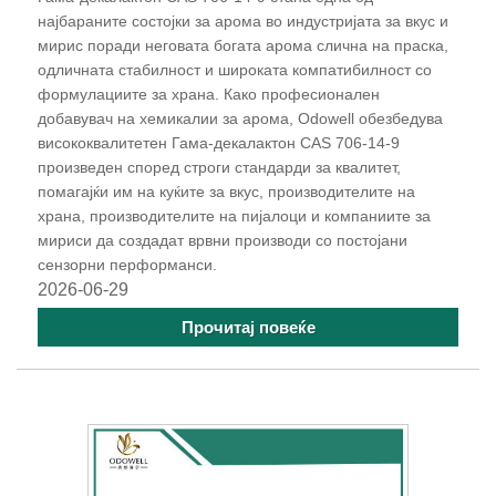
најбараните состојки за арома во индустријата за вкус и
мирис поради неговата богата арома слична на праска,
одличната стабилност и широката компатибилност со
формулациите за храна. Како професионален
добавувач на хемикалии за арома, Odowell обезбедува
висококвалитетен Гама-декалактон CAS 706-14-9
произведен според строги стандарди за квалитет,
помагајќи им на куќите за вкус, производителите на
храна, производителите на пијалоци и компаниите за
мириси да создадат врвни производи со постојани
сензорни перформанси.
2026-06-29
Прочитај повеќе