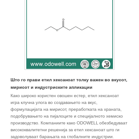
Што го прави етил хексаноат толку важен во вкусот,
мирисот и индустриските апликации
Како широко користен овошен естер, етил хексаноат
игра клучна улога во создавањето на вкус,
формулацијата на мирисот, преработката на храната,
подобрувањето на пијалоците и специјалното хемиско
производство. Компаниите како ODOWELL обезбедуваат
висококвалитетни решенија за етил хексаноат што ги
задоволуваат барањата на глобалните индустрии.