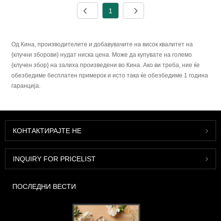
1
Од Кина, производителите и добавувачите на висок квалитет на
{клучни зборови} нудат ниска цена. Може да купувате на големо
{клучен збор} на залиха произведени во Кина. Ако ви треба, ние ќе
обезбедиме бесплатен примерок и исто така ќе обезбедиме 1 година
гаранција.
КОНТАКТИРАЈТЕ НЕ
INQUIRY FOR PRICELIST
ПОСЛЕДНИ ВЕСТИ