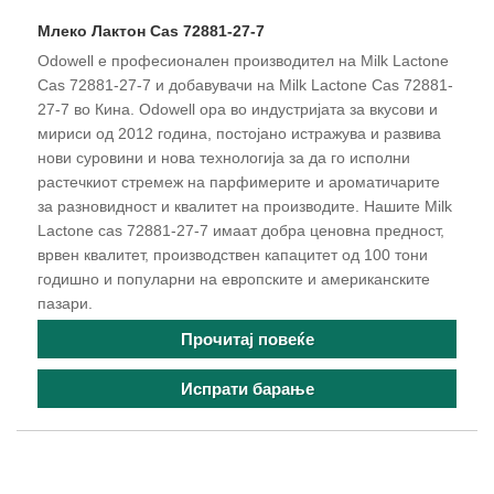
Млеко Лактон Cas 72881-27-7
Odowell е професионален производител на Milk Lactone
Cas 72881-27-7 и добавувачи на Milk Lactone Cas 72881-
27-7 во Кина. Odowell ора во индустријата за вкусови и
мириси од 2012 година, постојано истражува и развива
нови суровини и нова технологија за да го исполни
растечкиот стремеж на парфимерите и ароматичарите
за разновидност и квалитет на производите. Нашите Milk
Lactone cas 72881-27-7 имаат добра ценовна предност,
врвен квалитет, производствен капацитет од 100 тони
годишно и популарни на европските и американските
пазари.
Прочитај повеќе
Испрати барање