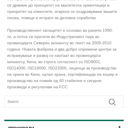
се држиме до принципот на квалитетна ориентација и
приоритет на клиентите, искрено ги поздравуваме вашите
писма, повици и истраги за деловна соработка.
Производствениот капацитет е основан во раните 1990-
ти, а потоа се пресели во Индустрискиот парк во
провинцијата Северен ianиангсу во текот на 2009-2010
година. Новата фабрика и два добро опремени центри за
истражување и развој се наоѓаат во провинцијата
ianиангсу, Кина, во строга согласност со ISO9001,
ISO14000, ISO18000, ISO22000, лиценца за производство
на храна во Кина, халал храна, сертификација на кошер и
производство на повеќе од 40 стабилни и сигурни
производи и регулативи на FCC.