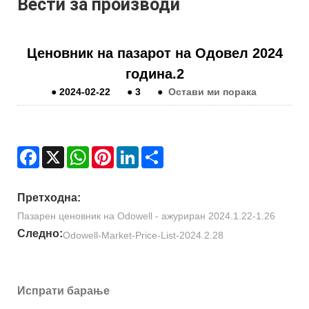
Вести за производи
Ценовник на пазарот на Одовел 2024
година.2
●
2024-02-22
●
3
●
Остави ми порака
Facebook
X
WhatsApp
Pinterest
LinkedIn
Share
Претходна:
Пазарен ценовник на Odowell - ажуриран 2024.1.22-1.26
Следно:
Odowell-Market-Price-List-2024.2.28
Испрати барање