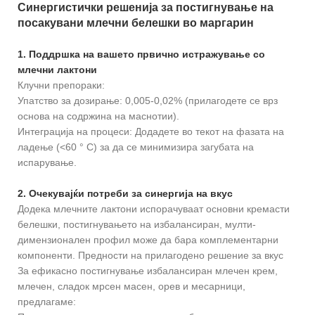
Синергистички решенија за постигнување на
посакувани млечни белешки во маргарин
1. Поддршка на вашето првично истражување со
млечни лактони
Клучни препораки:
Упатство за дозирање: 0,005-0,02% (прилагодете се врз
основа на содржина на маснотии).
Интеграција на процеси: Додадете во текот на фазата на
ладење (<60 ° C) за да се минимизира загубата на
испарување.
2. Очекувајќи потреби за синергија на вкус
Додека млечните лактони испорачуваат основни кремасти
белешки, постигнувањето на избалансиран, мулти-
димензионален профил може да бара комплементарни
компоненти. Предности на прилагодено решение за вкус
За ефикасно постигнување избалансиран млечен крем,
млечен, сладок мрсен масен, орев и месарници,
предлагаме: