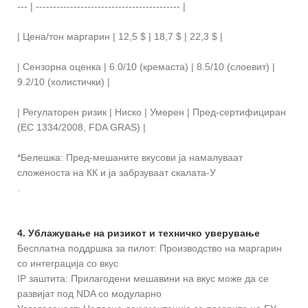
--- | ------------------------------------------ |
| Цена/тон маргарин | 12,5 $ | 18,7 $ | 22,3 $ |
| Сензорна оценка | 6.0/10 (кремаста) | 8.5/10 (слоевит) |
9.2/10 (холистички) |
| Регулаторен ризик | Ниско | Умерен | Пред-сертифициран
(EC 1334/2008, FDA GRAS) |
*Белешка: Пред-мешаните вкусови ја намалуваат
сложеноста на КК и ја забрзуваат скалата-У
.
4. Ублажување на ризикот и техничко уверување
Бесплатна поддршка за пилот: Производство на маргарин
со интеграција со вкус
IP заштита: Прилагодени мешавини на вкус може да се
развијат под NDA со модуларно