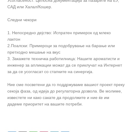
Усогласеност: Целосна документација за пазарите на ЕУ,
САД или Халал/Кошер.
Следни чекори
1. Непосредно дејство: Испратен примерок од млеко
лактон
2.Поалски: Примероци за подобрување на барање или
претходно мешање на вкус
3. Закажете техничка работилница: Нашите ароматисти и
инженер за апликации можат да се приклучат на Интернет
за да се усогласат со стапките на синергија.
Ние сме посветени да го поддржуваме вашиот проект преку
секоја фаза, од идеја до регулаторна дозвола. Ве молиме,
известете ни како сакате да продолжите и ние ќе им
дадеме приоритет на вашите потреби.