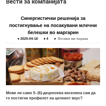
Вести за компанијата
Синергистички решенија за
постигнување на посакувани млечни
белешки во маргарин
●
2025-04-18
●
4
●
Остави ми порака
Може ли само 5- (6)-деценоева киселина сам да
го постигне профилот на целниот вкус?