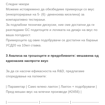
Следни чекори
Можеме истовремено да обезбедиме примероци со вкус
(инкорпорирање на 5- (6) -декеноева киселина) за
компаративно тестирање.
За подлабоки технички дискусии, ние сме достапни да ги
разгледаме GC податоците и логиката на дизајн на вкус по
ваша погодност.
Примероците од овие подобрувачи се достапни на барање
УСД20 на 10мл ставка.
3 Анализа на трошоците и придобивките: мешавина од
едноназив наспроти вкус
За да се насочи ефикасноста на R&D, предлагаме
споредување на патеките:
| Параметар | Само млеко лактон | Лактон + подобрувачи |
Пред-мешан вкус на млечни производи (#2456) |
| -------------------------- | ------------------------ | -----------------------