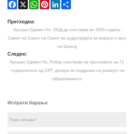
Facebook
X
WhatsApp
Pinterest
LinkedIn
Share
Претходна:
Куншан Одевел Ко, ООД да учествува во 2025 година,
Самит на Самит на Самит во индустријата за мириси и вкус
на Шангај
Следно:
Куншан Одевел Ко, Рибар учествува на прославата на 71
-годишнината од СИТ, донира за поддршка на развојот на
образованието
Испрати барање