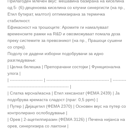
Прилагоден млечен вкус: мешавина базирана на киселина
од 5- (6)-деценоева киселина со клучни синергисти (на пр.,
Етил бутират, малтол) оптимизирана за термичка
стабилност.
Ефикасност на трошоците: Аромите ги намалуваат
временските рамки на R&D и овозможуваат помала доза
преку системите за превозникот (на пр., Прашоци сушени
со спреј).
Подолу се дадени изборни подобрувачи за идно
разгледување:
| Целна белешка | Препорачани состојки | Функционална
улога |
| ---------------------- | ------------------------------------------ | ---------
----------------------------------------- |
| Слатка мрсна/масна | Етил хексаноат (ФЕМА 2439) | Ја
подобрува кремаста сладост (праг: 0,5 ppm) |
| Путер | Дијацетил (ФЕМА 2370) | Основен вкус на путер со
контролирано ослободување |
| Орев | 2-ацетилпиразин (ФЕМА 3126) | Печена нијанса на
орев, синергизира со лактони |