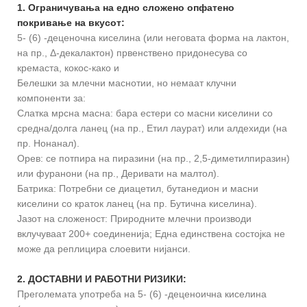
1. Ограничувања на едно сложено опфатено
покривање на вкусот:
5- (6) -деценочна киселина (или неговата форма на лактон,
на пр., Δ-декалактон) првенствено придонесува со
кремаста, кокос-како и
Белешки за млечни маснотии, но немаат клучни
компоненти за:
Слатка мрсна масна: бара естери со масни киселини со
средна/долга ланец (на пр., Етил лаурат) или алдехиди (на
пр. Нонанал).
Орев: се потпира на пиразини (на пр., 2,5-диметилпиразин)
или фуранони (на пр., Деривати на малтол).
Батрика: Потребни се диацетил, бутанедион и масни
киселини со краток ланец (на пр. Бутична киселина).
Јазот на сложеност: Природните млечни производи
вклучуваат 200+ соединенија; Една единствена состојка не
може да реплицира слоевити нијанси.
2. ДОСТАВНИ И РАБОТНИ РИЗИКИ:
Преголемата употреба на 5- (6) -деценоична киселина