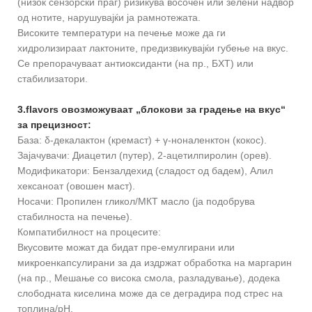
(низок сензорски праг) ризикува восочен или зелени надвор
од нотите, нарушувајќи ја рамнотежата.
Високите температури на печење може да ги
хидролизираат лактоните, предизвикувајќи губење на вкус.
Се препорачуваат антиоксиданти (на пр., БХТ) или
стабилизатори.
3.flavors овозможуваат „блокови за градење на вкус“
за прецизност:
База: δ-декалактон (кремаст) + γ-ноналенктон (кокос).
Зајачувачи: Диацетил (путер), 2-ацетилпиролин (орев).
Модификатори: Бензалдехид (сладост од бадем), Алил
хексаноат (овошен маст).
Носачи: Пропилен гликол/МКТ масло (ја подобрува
стабилноста на печење).
Компатибилност на процесите:
Вкусовите можат да бидат пре-емулгирани или
микроенкапсулирани за да издржат обработка на маргарин
(на пр., Мешање со висока смола, разладување), додека
слободната киселина може да се деградира под стрес на
топлина/pH.