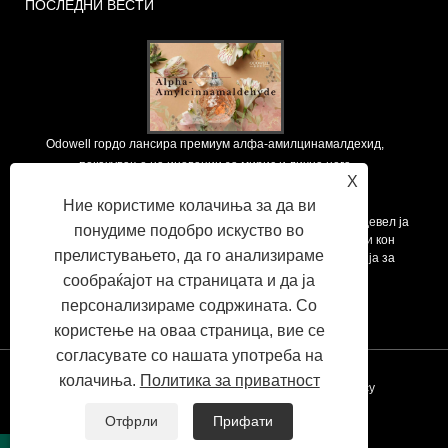
ПОСЛЕДНИ ВЕСТИ
Odowell гордо лансира премиум алфа-амилцинамалдехид,
покачување на иновации за мирис и лична нега
X
2025/09/12
Ние користиме колачиња за да ви
Како водечки глобален снабдувач на суровини на мириси, Одевел ја
понудиме подобро искуство во
поддржува основната филозофија на „иновации, насочени кон
прелистувањето, да го анализираме
квалитетот“, постојано испорачувајќи супериорни решенија за
мирис на клиентите ширум светот.
сообраќајот на страницата и да ја
персонализираме содржината. Со
користење на оваа страница, вие се
согласувате со нашата употреба на
колачиња.
Политика за приватност
Врски
Sitemap
RSS
XML
Privacy Policy
Отфрли
Прифати
Copyright © 2020 Cunshan Odowell Co.