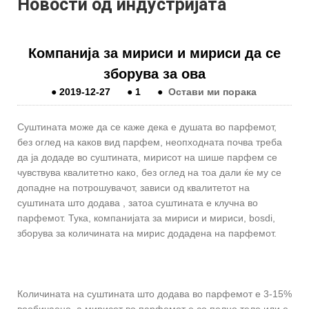
Новости од индустријата
Компанија за мириси и мириси да се
зборува за ова
●
2019-12-27
●
1
●
Остави ми порака
Суштината може да се каже дека е душата во парфемот,
без оглед на каков вид парфем, неопходната почва треба
да ја додаде во суштината, мирисот на шише парфем се
чувствува квалитетно како, без оглед на тоа дали ќе му се
допадне на потрошувачот, зависи од квалитетот на
суштината што додава , затоа суштината е клучна во
парфемот. Тука, компанијата за мириси и мириси, bosdi,
зборува за количината на мирис додадена на парфемот.
Количината на суштината што додава во парфемот е 3-15%