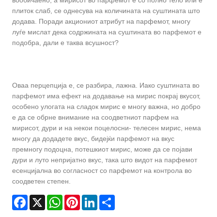
вообичаено, а мирисот во парфемот е со полно тело или е
плиток слаб, се однесува на количината на суштината што
додава. Поради акциониот атрибут на парфемот, многу
луѓе мислат дека содржината на суштината во парфемот е
подобра, дали е таква всушност?
Оваа перцепција е, се разбира, лажна. Иако суштината во
парфемот има ефект на додавање на мирис покрај вкусот,
особено улогата на сладок мирис е многу важна, но добро
е да се обрне внимание на соодветниот парфем на
мирисот, дури и на некои поцелосни- телесен мирис, нема
многу да додадете вкус, бидејќи парфемот на вкус
премногу подоцна, потешкиот мирис, може да се појави
дури и луто непријатно вкус, така што видот на парфемот
есенцијална во согласност со парфемот на контрола во
соодветен степен.
Facebook
X
WhatsApp
Pinterest
LinkedIn
Share