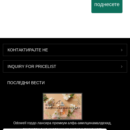
поднесете
КОНТАКТИРАЈТЕ НЕ
INQUIRY FOR PRICELIST
ПОСЛЕДНИ ВЕСТИ
Odowell гордо лансира премиум алфа-амилцинамалдехид,
покачување на иновации за мирис и лична нега