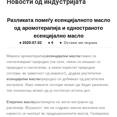
Новости од индустријата
Разликата помеѓу есенцијалното масло
од аромотерапија и едностраното
есенцијално масло
●
2020-07-02
●
4
●
Остави ми порака
Мириси ароматерапија
есенцијални масла
главно се
синтетизираат природно (не сите, некои се мешаат со
природни и синтетички, а некои користат природни
состојки, во зависност од мирисот), додека растителни
есенцијални масла
природно се добиваат од растителни
екстракти. Иако нивните состојки можат да бидат различни,
тие понекогаш можат да ја постигнат истата цел.
Етерично масло
растенијата се чисти екстракти од
растенија. Всушност, тие не содржат масни киселини кои
најчесто се наоѓаат во традиционалните масла. Генерално