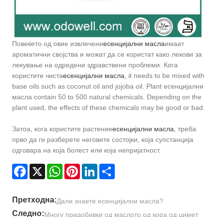
Повеќето од овие извлечени
есенцијални масла
имаат
ароматични својства и можат да се користат како лекови за
лекување на одредени здравствени проблеми. Кога
користите чиста
есенцијални масла
, it needs to be mixed with
base oils such as coconut oil and jojoba oil. Plant есенцијални
масла contain 50 to 500 natural chemicals. Depending on the
plant used, the effects of these chemicals may be good or bad.
Затоа, кога користите растение
есенцијални масла
, треба
прво да ги разберете неговите состојки, која супстанција
одговара на која болест или која непријатност.
Facebook
X
WhatsApp
Pinterest
LinkedIn
Share
Претходна:
Дали знаете есенцијални масла?
Следно:
Многу придобивки од маслото од кора од цимет