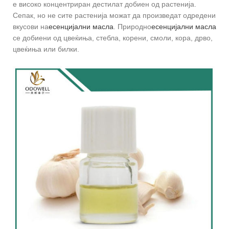
е високо концентриран дестилат добиен од растенија.
Сепак, но не сите растенија можат да произведат одредени
вкусови на
есенцијални масла
. Природно
есенцијални масла
се добиени од цвеќиња, стебла, корени, смоли, кора, дрво,
цвеќиња или билки.