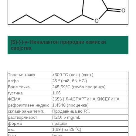
(S)-(-)-γ- Неналактон природни хемиски
својства
Топење точка
>300 °C (дек.) (свет.)
алфа
25 º (c=8, 6N HCl)
Врие точка
245,59°C (груба проценка)
густина
1.66
ФЕМА
3656 | Л-АСПАРТИНА КИСЕЛИНА
рефрактивен индекс
1,4540 (проценка)
складирање темп.
Продавница во RT.
растворливост
H2O: 5 mg/mL
форма
прашок
пка
1,99 (на 25 ℃)
боја
Бело