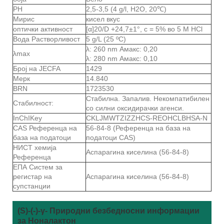
PH
2,5-3,5 (4 g/l, H2O, 20℃)
Мирис
кисел вкус
оптички активност
[α]20/D +24,7±1°, c = 5% во 5 M HCl
Вода Растворливост
5 g/L (25 ºC)
λ: 260 nm Амакс: 0,20
λmax
λ: 280 nm Амакс: 0,10
Број на JECFA
1429
Мерк
14.840
BRN
1723530
Стабилна. Запалив. Некомпатибилен
Стабилност:
со силни оксидирачки агенси.
InChIKey
CKLJMWTZIZZHCS-REOHCLBHSA-N
CAS Референца на
56-84-8 (Референца на база на
база на податоци
податоци CAS)
НИСТ хемија
Аспарагина киселина (56-84-8)
Референца
ЕПА Систем за
регистар на
Аспарагина киселина (56-84-8)
супстанции
(S)-(-)-γ- Природни безбедносни информации
за Ноналактон