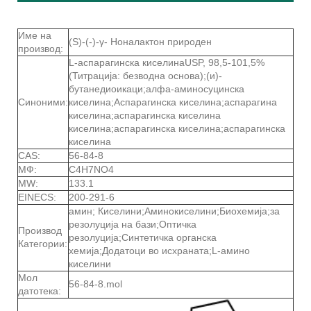
Име на
(S)-(-)-γ- Ноналактон природен
производ:
L-аспарагинска киселинаUSP, 98,5-101,5%
(Титрација: безводна основа);(и)-
бутанедиоикаци;алфа-аминосуцинска
Синоними:
киселина;Аспарагинска киселина;аспарагина
киселина;аспарагинска киселина
киселина;аспарагинска киселина;аспарагинска
киселина
CAS:
56-84-8
МФ:
C4H7NO4
MW:
133.1
EINECS:
200-291-6
амин; Киселини;Аминокиселини;Биохемија;за
резолуција на бази;Оптичка
Производ
резолуција;Синтетичка органска
Категории:
хемија;Додатоци во исхраната;L-амино
киселини
Мол
56-84-8.mol
датотека: