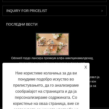
INQUIRY FOR PRICELIST
ПОСЛЕДНИ ВЕСТИ
Odowell гордо лансира премиум алфа-амилцинамалдехид,
покачување на иновации за мирис и лична нега
X
2025/09/12
Ние користиме колачиња за да ви
Како водечки глобален снабдувач на суровини на мириси, Одевел ја
понудиме подобро искуство во
поддржува основната филозофија на „иновации, насочени кон
прелистувањето, да го анализираме
квалитетот“, постојано испорачувајќи супериорни решенија за
мирис на клиентите ширум светот.
сообраќајот на страницата и да ја
персонализираме содржината. Со
користење на оваа страница, вие се