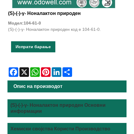
(S)-(-)-γ- Ноналактон природен
Модел:104-61-0
(S)-(-)-γ- Ноналактон природен код е 104-61-0.
Испрати барање
Facebook
X
WhatsApp
Pinterest
LinkedIn
Share
Опис на производот
(S)-(-)-γ- Ноналактон природен Основни
информации
Хемиски својства Користи Производство