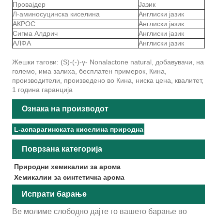
Провајдер
Јазик
Л-аминосуцинска киселина
Англиски јазик
АКРОС
Англиски јазик
Сигма Алдрич
Англиски јазик
АЛФА
Англиски јазик
Жешки тагови: (S)-(-)-γ- Nonalactone natural, добавувачи, на
големо, има залиха, бесплатен примерок, Кина,
производители, произведено во Кина, ниска цена, квалитет,
1 година гаранција
Ознака на производот
L-аспарагинската киселина природна
Поврзана категорија
Природни хемикалии за арома
Хемикалии за синтетичка арома
Испрати барање
Ве молиме слободно дајте го вашето барање во