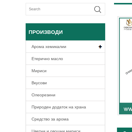
ПРОИЗВОДИ
Арома хемикалии
Етерично масло
Мириси
Вкусови
Олеорезини
Природен додаток на храна
Средство за арома
Цветни и овошни мириси