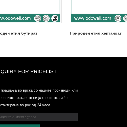
оден етил бутират
Природен етил хептаноат
NQUIRY FOR PRICELIST
Одауел-пазар на цени-
 прашања во врска со нашите производи или
список-2025.6.14-2025.07.25
новникот, оставете ни ја е-поштата и ќе
2025/07/25
нтактираме во рок од 24 часа.
Одауел-пазар на цени-
список-2025.6.14-2025.07.25