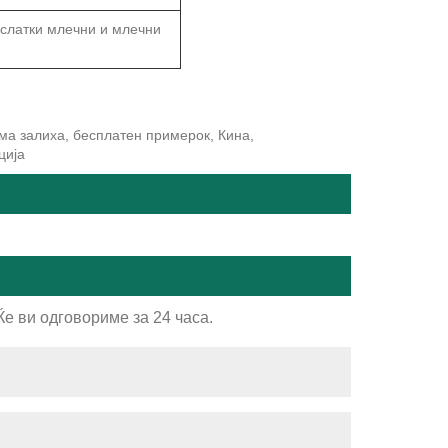
о слатки млечни и млечни
ма залиха, бесплатен примерок, Кина,
ција
е ви одговориме за 24 часа.