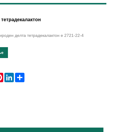
Live
 тетрадекалактон
роден делта тетрадекалактон е 2721-22-4
ње
tsApp
Pinterest
LinkedIn
Share