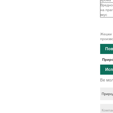
Вредно
на праг
вкус
Жешки т
произво
Пов
Приро
Исп
Ве мол