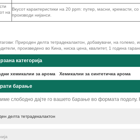
сти
Вкусот карактеристики на 20 ppm: путер, масни, кремасти, с
от на
производи нијанси.
агови: Природен делта тетрадекалактон, добавувачи, на големо, и
дители, произведено во Кина, ниска цена, квалитет, 1 година гаран
рзана категорија
дни хемикалии за арома
Хемикалии за синтетичка арома
рати барање
име слободно дајте го вашето барање во формата подолу. Ќ