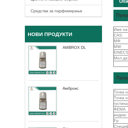
Опи
Средства за парфемирање
Прир
Име на
НОВИ ПРОДУКТИ
CAS:
МФ:
MW:
AMBROX DL
EINECS
Мол да
Прир
Амброкс
Точка 
Точка 
густин
ФЕМА
индекс
Fp
Специф