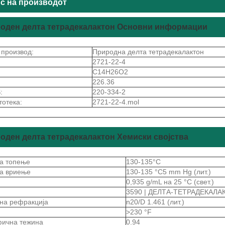
с на производот
оден делта тетрадекалактон Основни информации
 производ:
Природна делта тетрадекалактон
2721-22-4
C14H26O2
226.36
:
220-334-2
тотека:
2721-22-4.mol
оден делта тетрадекалактон Хемиски својства
на топење
130-135°C
на вриење
130-135 °C5 mm Hg (лит.)
а
0,935 g/mL на 25 °C (свет.)
3590 | ДЕЛТА-ТЕТРАДЕКАЛА
 на рефракција
n20/D 1.461 (лит.)
>230 °F
ична тежина
0.94