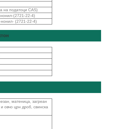
а на податоци CAS)
-нонил-(2721-22-4)
-нонил- (2721-22-4)
ктон
6
езан, матеница, загреан
 и овчо црн дроб, свинска