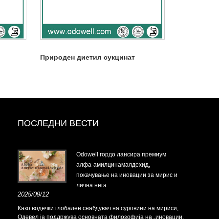
Природен диетил сукцинат
ПОСЛЕДНИ ВЕСТИ
Odowell гордо лансира премиум
алфа-амилцинамалдехид,
покачување на иновации за мирис и
лична нега
2025/09/12
Како водечки глобален снабдувач на суровини на мириси,
Одевел ја поддржува основната филозофија на „иновации,