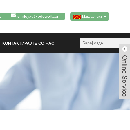
8
shirleyxu@odowell.com
Македонски
КОНТАКТИРАЈТЕ СО НАС