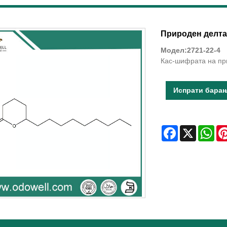
Природен делта
Модел:2721-22-4
Кас-шифрата на при
Испрати бара
Facebook
X
Wha