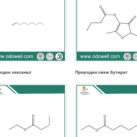
оден хексанал
Природен свеж бутират