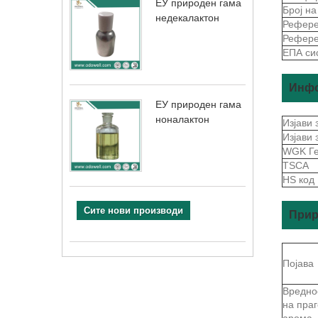
ЕУ природен гама
Број н
недекалактон
Рефере
Рефере
ЕПА сис
Инфо
ЕУ природен гама
ноналактон
Изјави 
Изјави
WGK Г
TSCA
HS код
Сите нови производи
Прир
Појава
Вредно
на праг
арома