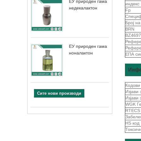
ЕУ природен гама
индекс
недекалактон
Fp
Специф
Број н
BRN
BZ4697
Рефере
ЕУ природен гама
Рефере
ноналактон
ЕПА сис
Инфо
Кодови
Изјави 
Сите нови производи
Изјави
WGK Г
RTEC
Забеле
HS код
Токсич