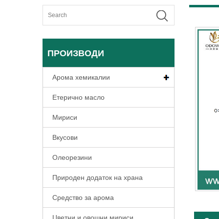
ПРОИЗВОДИ
Арома хемикалии
Етерично масло
Мириси
Вкусови
Олеорезини
Природен додаток на храна
Средство за арома
Цветни и овошни мириси