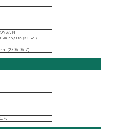
OYSA-N
а на податоци CAS)
ил- (2305-05-7)
1,76