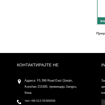
Прир
КОНТАКТИРАЈТЕ НЕ
I
Адреса: F5.399 Road East Qianjin,
За
Kunshan 215300, провинција Jiangsu,
це
Кина
ко
тел:
+86-512-55380008