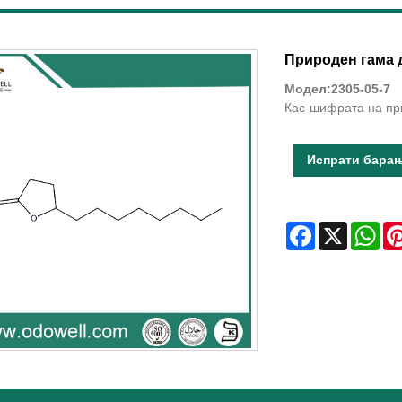
Природен гама 
Модел:2305-05-7
Кас-шифрата на пр
Испрати бара
Facebook
X
Wha