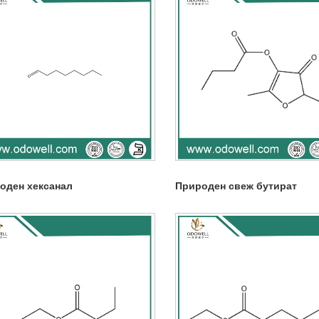
оден хексанал
Природен свеж бутират