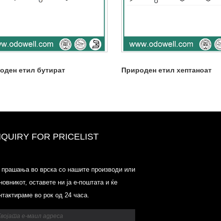
оден етил бутират
Природен етил хептаноат
NQUIRY FOR PRICELIST
Одауел-пазар на цени-
 прашања во врска со нашите производи или
список-2025.6.14-2025.07.25
новникот, оставете ни ја е-поштата и ќе
2025/07/25
нтактираме во рок од 24 часа.
Одауел-пазар на цени-
список-2025.6.14-2025.07.25