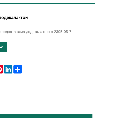
Live
додекалактон
иродната гама додекалактон е 2305-05-7
ње
tsApp
Pinterest
LinkedIn
Share