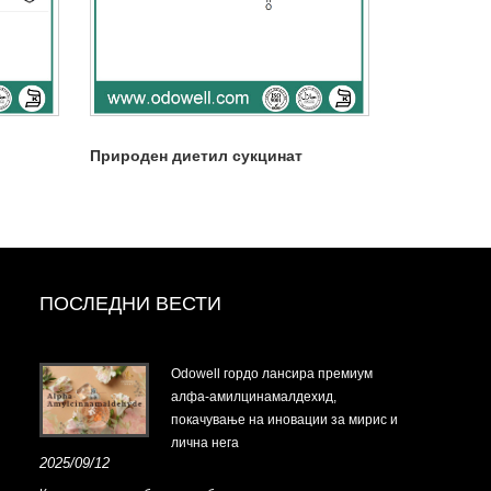
Природен диетил сукцинат
ПОСЛЕДНИ ВЕСТИ
Odowell гордо лансира премиум
алфа-амилцинамалдехид,
покачување на иновации за мирис и
лична нега
2025/09/12