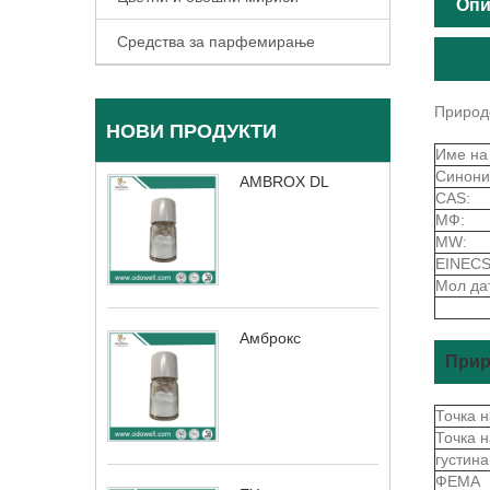
Опи
Средства за парфемирање
Природ
НОВИ ПРОДУКТИ
Име на
Синони
AMBROX DL
CAS:
МФ:
MW:
EINECS
Мол да
Амброкс
Прир
Точка 
Точка 
густин
ФЕМА