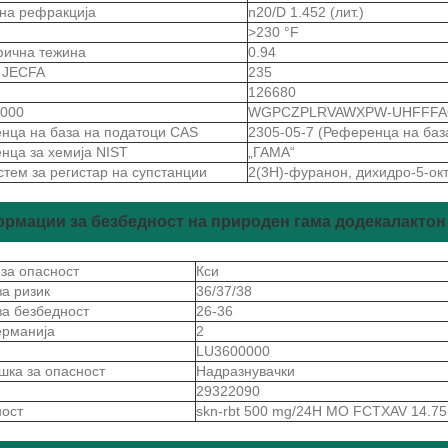
 на рефракција
n20/D 1.452 (лит.)
>230 °F
ична тежина
0.94
а JECFA
235
126680
000
WGPCZPLRVAWXPW-UHFFFA
нца на база на податоци CAS
2305-05-7 (Референца на баз
нца за хемија NIST
„ГАМА“
тем за регистар на супстанции
2(3H)-фуранон, дихидро-5-окт
рмации за безбедност на природен гама додекалактон
 за опасност
Кси
за ризик
36/37/38
 за безбедност
26-36
ерманија
2
S
LU3600000
шка за опасност
Надразнувачки
29322090
ност
skn-rbt 500 mg/24H МО FCTXAV 14.75