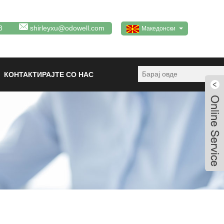
8
shirleyxu@odowell.com
Македонски
КОНТАКТИРАЈТЕ СО НАС