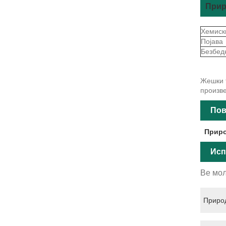
Прир
Хемиски
Појава
Безбед
Жешки т
произве
Пов
Приро
Исп
Ве мол