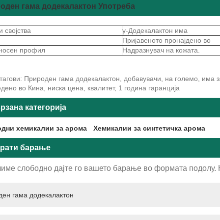
оден гама додекалактон Употреба
 својства
γ-Додекалактон има
Пријавеното пронајдено во
носен профил
Надразнувач на кожата.
агови: Природен гама додекалактон, добавувачи, на големо, има з
дено во Кина, ниска цена, квалитет, 1 година гаранција
рзана категорија
дни хемикалии за арома
Хемикалии за синтетичка арома
рати барање
име слободно дајте го вашето барање во формата подолу. Ќ