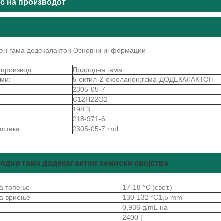
с на производот
ен гама додекалактон Основни информации
 производ:
Природна гама
ми:
5-октил-2-оксоланон;гама-ДОДЕКАЛАКТОН
2305-05-7
C12H22O2
198.3
:
218-971-6
тотека:
2305-05-7.mol
одни гама додекалактон хемиски својства
на топење
17-18 °C (свет.)
на вриење
130-132 °C1,5 mm
а
0,936 g/mL на
2400 |