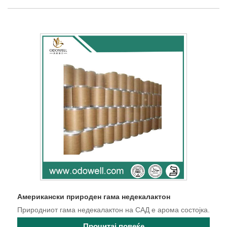
Американски природен гама недекалактон
Природниот гама недекалактон на САД е арома состојка.
Прочитај повеќе