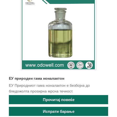
ЕУ природен гама ноналактон
ЕУ Природниот гама ноналактон е безбојна до
бледожолта проѕирна мрсна течност.
Прочитај повеќе
Испрати барање