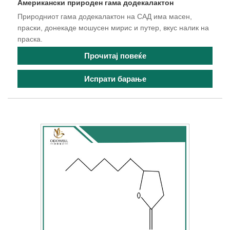
Американски природен гама додекалактон
Природниот гама додекалактон на САД има масен,
праски, донекаде мошусен мирис и путер, вкус налик на
праска.
Прочитај повеќе
Испрати барање