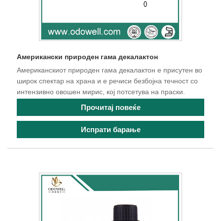
Американски природен гама декалактон
Американскиот природен гама декалактон е присутен во
широк спектар на храна и е речиси безбојна течност со
интензивно овошен мирис, кој потсетува на праски.
Прочитај повеќе
Испрати барање