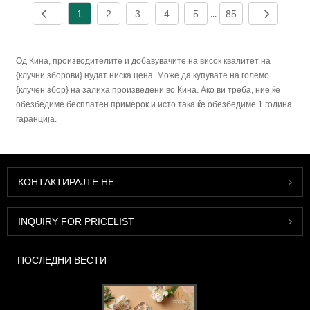
1
2
3
4
5
85
...
Од Кина, производителите и добавувачите на висок квалитет на
{клучни зборови} нудат ниска цена. Може да купувате на големо
{клучен збор} на залиха произведени во Кина. Ако ви треба, ние ќе
обезбедиме бесплатен примерок и исто така ќе обезбедиме 1 година
гаранција.
КОНТАКТИРАЈТЕ НЕ
INQUIRY FOR PRICELIST
ПОСЛЕДНИ ВЕСТИ