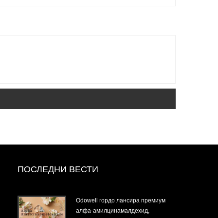
ПОСЛЕДНИ ВЕСТИ
Odowell гордо лансира премиум
алфа-амилцинамалдехид,