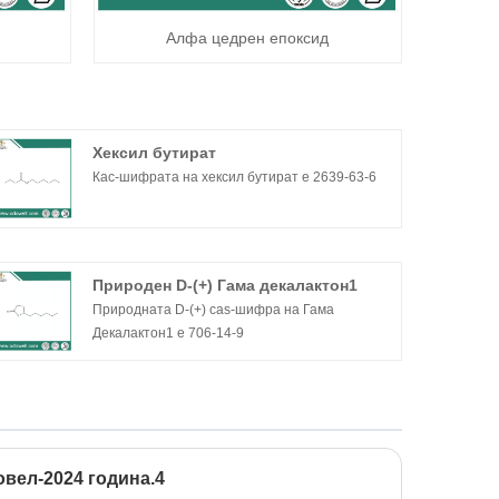
Алфа цедрен епоксид
Хексил бутират
Кас-шифрата на хексил бутират е 2639-63-6
Природен D-(+) Гама декалактон1
Природната D-(+) cas-шифра на Гама
Декалактон1 е 706-14-9
вел-2024 година.4