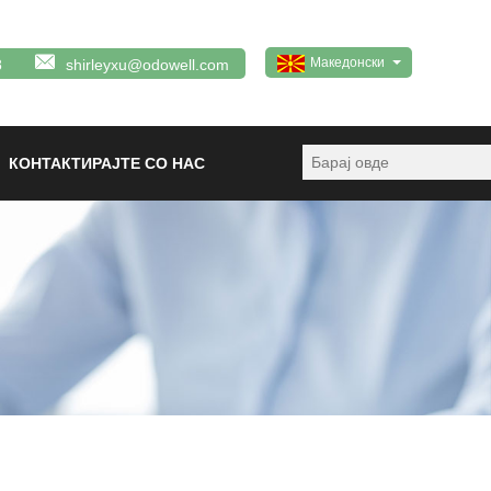
Македонски
8
shirleyxu@odowell.com
КОНТАКТИРАЈТЕ СО НАС