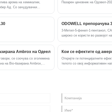
жлива арома на хемикалии,
Пазарен ценовник на Одовел-202
бер Ад. Со зачудувачки
ешифрира како да ги искористи
ана на техничка супериорност и
.30
3-Метил-5-фенил-1-пентанол, CAS
широко се користи во развојот н
свеж цветен карактер, апсолутна
го прави корисен материјал за м
азирана Ambrox на Одеел
овори, се соочува со зголемена
Откријте ги потенцијалните ефе
на на Bio-базирана Ambrox,
телото со овој информативен на
ерментација, обезбедува
отпадот од јаглерод за 62%