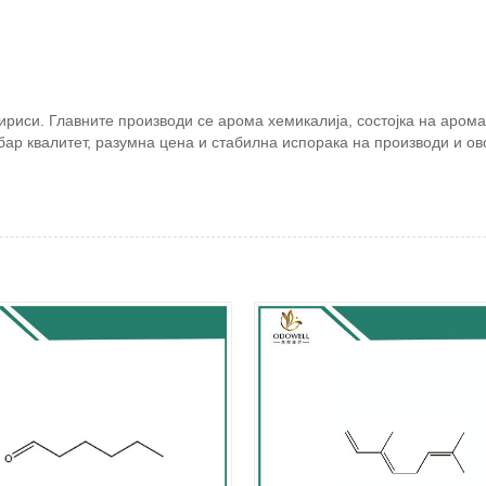
ириси. Главните производи се арома хемикалија, состојка на аром
обар квалитет, разумна цена и стабилна испорака на производи и о