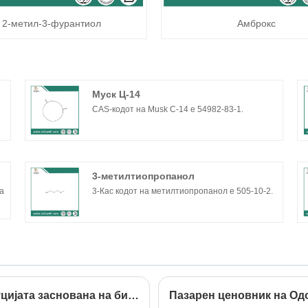
2-метил-3-фурантиол
Амброкс
Муск Ц-14
CAS-кодот на Musk C-14 е 54982-83-1.
3-метилтиопропанол
на
3-Кас кодот на метилтиопропанол е 505-10-2.
Како да изберете Premium Ambrox? Револуцијата заснована на био-базирана во мошус
Пазарен ценовник на Одо