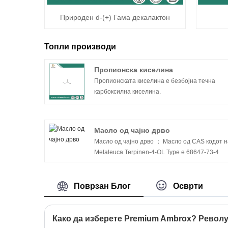
Природен d-(+) Гама декалактон
Топли производи
Пропионска киселина
Пропионската киселина е безбојна течна
карбоксилна киселина.
Масло од чајно дрво
Масло од чајно дрво ； Масло од CAS кодот 
Melaleuca Terpinen-4-OL Type е 68647-73-4
Поврзан Блог
Осврти