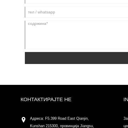
КОНТАКТИРАЈТЕ НЕ
I
Адреса: F5.399 Road East Qianjin,
За
Kunshan 215300, провинција Jiangsu,
це