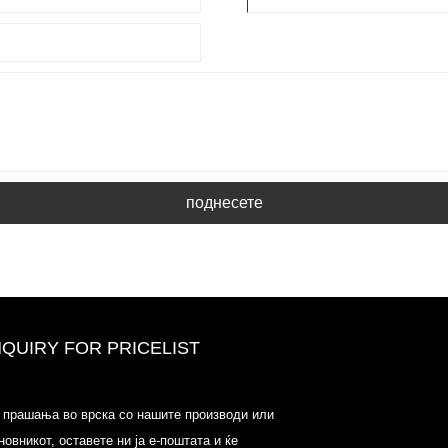
поднесете
NQUIRY FOR PRICELIST
Одауел-пазар на цени-
 прашања во врска со нашите производи или
список-2025.6.14-2025.07.25
новникот, оставете ни ја е-поштата и ќе