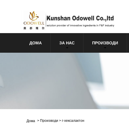
ДОМА
ЗА НАС
ПРОИЗВОДИ
>
Производи
>
г-хексалактон
Дома