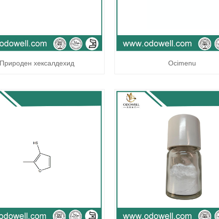
Природен хексалдехид
Ocimenu