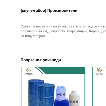
{клучен збор} Производители
Одовел е посветена на високо квалитетни вкусови и м
популарни во САД, европски земји, Индија, Кореја. Д
во индустријата.
Поврзани производи