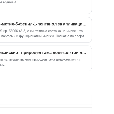
4 година.4
ODOWELL препорачува 3-метил-5-фенил-1-пентанол за апликации со свежи цветови и мириси слични на роза
 бр. 55066-48-3, е синтетичка состојка на мирис што
а парфеми и функционални мириси. Познат е по својот
 нијанса на роза и чист, дифузен профил на мирис, што
одерни цветни композиции.
Кои се ефектите од американскиот природен гама додекалктон на телото?
кти на американскиот природен гама додекалктон на
пис.