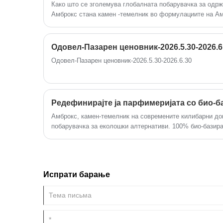
Како што се зголемува глобалната побарувачка за одр
Амброкс стана камен -темелник во формулациите на Ам
варијации на цените на пазарот, овој технички водич д
двојните предности на Амброкс заснована на био-базир
ефикасност на трошоците.
Одовел-Пазарен ценовник-2026.5.30-2026.6
Одовел-Пазарен ценовник-2026.5.30-2026.6.30
Редефинирајте ја парфимеријата со био-б
Амброкс, камен-темелник на современите килибарни дог
побарувачка за еколошки алтернативи. 100% био-базира
добиен од отпад од шеќерна трска преку патентирана ф
идентични миризливи перформанси додека го намалува 
(овластен ISO 14067).
Испрати барање