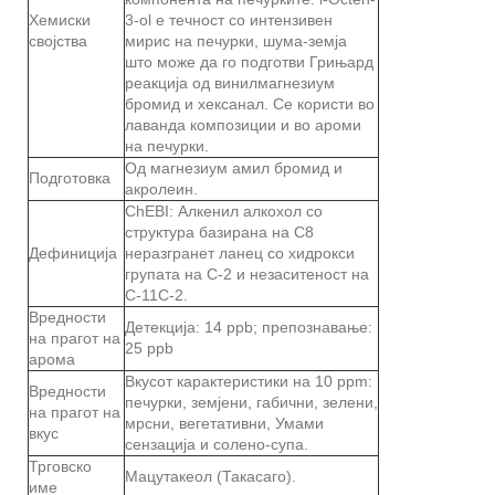
Хемиски
3-ol е течност со интензивен
својства
мирис на печурки, шума-земја
што може да го подготви Грињард
реакција од винилмагнезиум
бромид и хексанал. Се користи во
лаванда композиции и во ароми
на печурки.
Од магнезиум амил бромид и
Подготовка
акролеин.
ChEBI: Алкенил алкохол со
структура базирана на C8
Дефиниција
неразгранет ланец со хидрокси
групата на C-2 и незаситеност на
C-11C-2.
Вредности
Детекција: 14 ppb; препознавање:
на прагот на
25 ppb
арома
Вкусот карактеристики на 10 ppm:
Вредности
печурки, земјени, габични, зелени,
на прагот на
мрсни, вегетативни, Умами
вкус
сензација и солено-супа.
Трговско
Мацутакеол (Такасаго).
име