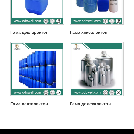
Гама декларактон
Гама хексалактон
Гама хепталактон
Гама додекалактон