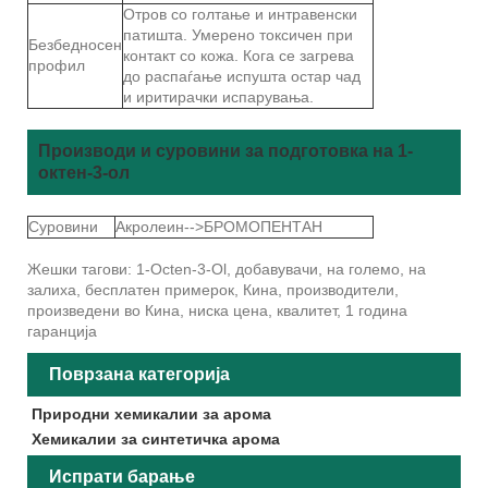
Отров со голтање и интравенски
патишта. Умерено токсичен при
Безбедносен
контакт со кожа. Кога се загрева
профил
до распаѓање испушта остар чад
и иритирачки испарувања.
Производи и суровини за подготовка на 1-
октен-3-ол
Суровини
Акролеин-->БРОМОПЕНТАН
Жешки тагови: 1-Octen-3-Ol, добавувачи, на големо, на
залиха, бесплатен примерок, Кина, производители,
произведени во Кина, ниска цена, квалитет, 1 година
гаранција
Поврзана категорија
Природни хемикалии за арома
Хемикалии за синтетичка арома
Испрати барање