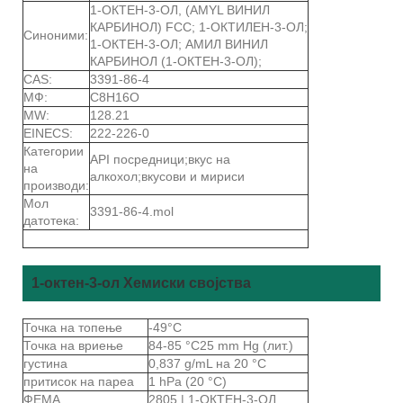
1-ОКТЕН-3-ОЛ, (AMYL ВИНИЛ
КАРБИНОЛ) FCC; 1-ОКТИЛЕН-3-ОЛ;
Синоними:
1-ОКТЕН-3-ОЛ; АМИЛ ВИНИЛ
КАРБИНОЛ (1-ОКТЕН-3-ОЛ);
CAS:
3391-86-4
МФ:
C8H16O
MW:
128.21
EINECS:
222-226-0
Категории
API посредници;вкус на
на
алкохол;вкусови и мириси
производи:
Мол
3391-86-4.mol
датотека:
1-октен-3-ол Хемиски својства
Точка на топење
-49°C
Точка на вриење
84-85 °C25 mm Hg (лит.)
густина
0,837 g/mL на 20 °C
притисок на пареа
1 hPa (20 °C)
ФЕМА
2805 | 1-ОКТЕН-3-ОЛ