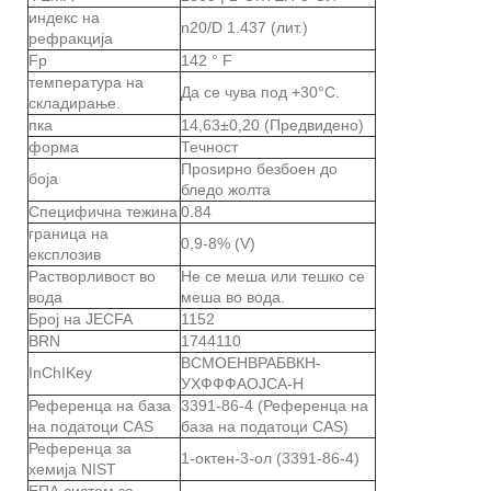
индекс на
n20/D 1.437 (лит.)
рефракција
Fp
142 ° F
температура на
Да се ​​чува под +30°C.
складирање.
пка
14,63±0,20 (Предвидено)
форма
Течност
Проѕирно безбоен до
боја
бледо жолта
Специфична тежина
0.84
граница на
0,9-8% (V)
експлозив
Растворливост во
Не се меша или тешко се
вода
меша во вода.
Број на JECFA
1152
BRN
1744110
ВСМОЕНВРАБВКН-
InChIKey
УХФФФАОЈСА-Н
Референца на база
3391-86-4 (Референца на
на податоци CAS
база на податоци CAS)
Референца за
1-октен-3-ол (3391-86-4)
хемија NIST
ЕПА систем за