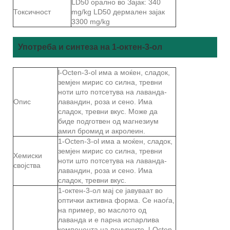
LD50 орално во Зајак: 340
Токсичност
mg/kg LD50 дермален зајак
3300 mg/kg
Употреба и синтеза на 1-октен-3-ол
l-Octen-3-ol има a моќен, сладок,
земјен мирис со силна, тревни
ноти што потсетува на лаванда-
Опис
лавандин, роза и сено. Има
сладок, тревни вкус. Може да
биде подготвен од магнезиум
амил бромид и акролеин.
1-Octen-3-ol има a моќен, сладок,
земјен мирис со силна, тревни
Хемиски
ноти што потсетува на лаванда-
својства
лавандин, роза и сено. Има
сладок, тревни вкус.
1-октен-3-ол мај се јавуваат во
оптички активна форма. Се наоѓа,
на пример, во маслото од
лаванда и е парна испарлива
компонента на печурките. l-Octen-