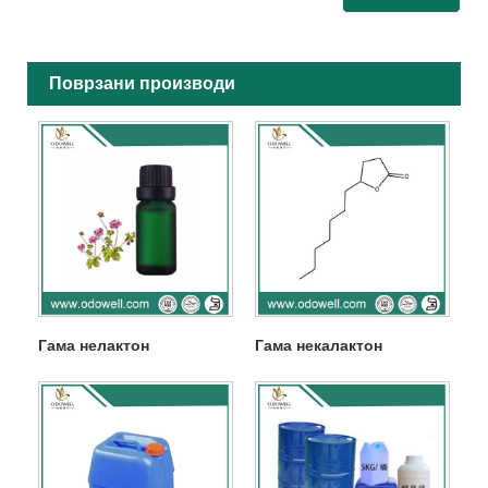
Поврзани производи
Гама нелактон
Гама некалактон