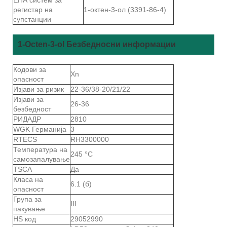
регистар на
1-октен-3-ол (3391-86-4)
супстанции
1-Octen-3-ol Безбедносни информации
Кодови за
Xn
опасност
Изјави за ризик
22-36/38-20/21/22
Изјави за
26-36
безбедност
РИДАДР
2810
WGK Германија
3
RTECS
RH3300000
Температура на
245 °C
самозапалување
TSCA
Да
Класа на
6.1 (б)
опасност
Група за
III
пакување
HS код
29052990