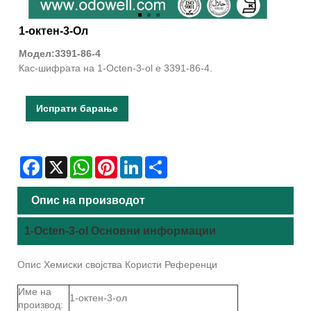
1-октен-3-Ол
Модел:3391-86-4
Кас-шифрата на 1-Octen-3-ol е 3391-86-4.
Испрати барање
Facebook
X
WhatsApp
Pinterest
LinkedIn
Share
Опис на производот
1-Octen-3-ol Основни информации
Опис Хемиски својства Користи Референци
Име на
1-октен-3-ол
производ: