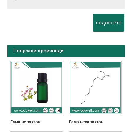
поднесете
Поврзани производи
Гама нелактон
Гама некалактон