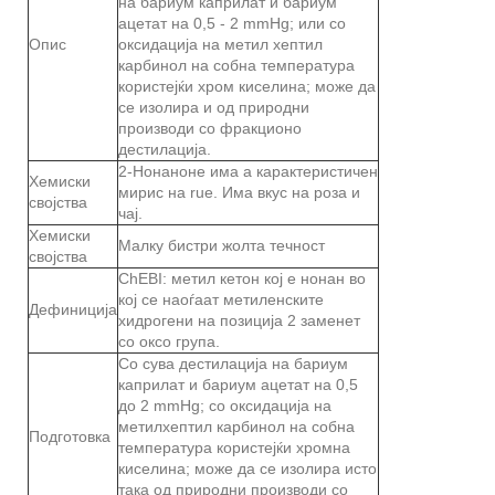
на бариум каприлат и бариум
ацетат на 0,5 - 2 mmHg; или со
Опис
оксидација на метил хептил
карбинол на собна температура
користејќи хром киселина; може да
се изолира и од природни
производи со фракционо
дестилација.
2-Нонаноне има а карактеристичен
Хемиски
мирис на rue. Има вкус на роза и
својства
чај.
Хемиски
Малку бистри жолта течност
својства
ChEBI: метил кетон кој е нонан во
кој се наоѓаат метиленските
Дефиниција
хидрогени на позиција 2 заменет
со оксо група.
Со сува дестилација на бариум
каприлат и бариум ацетат на 0,5
до 2 mmHg; со оксидација на
метилхептил карбинол на собна
Подготовка
температура користејќи хромна
киселина; може да се изолира исто
така од природни производи со