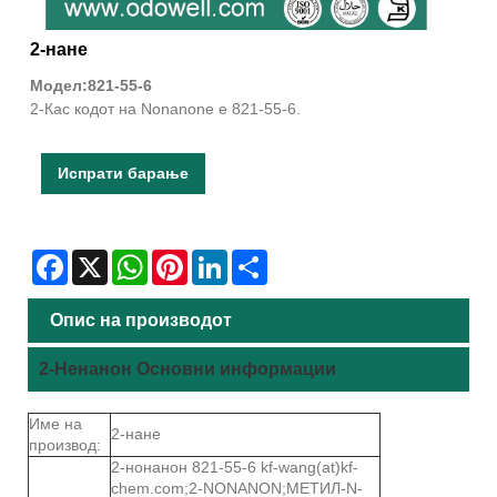
2-нане
Модел:821-55-6
2-Кас кодот на Nonanone е 821-55-6.
Испрати барање
Facebook
X
WhatsApp
Pinterest
LinkedIn
Share
Опис на производот
2-Ненанон Основни информации
Име на
2-нане
производ:
2-нонанон 821-55-6 kf-wang(at)kf-
chem.com;2-NONANON;МЕТИЛ-N-