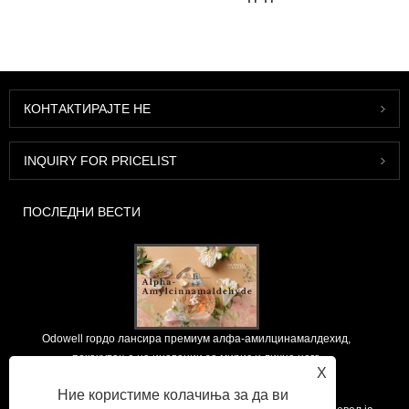
КОНТАКТИРАЈТЕ НЕ
INQUIRY FOR PRICELIST
ПОСЛЕДНИ ВЕСТИ
Odowell гордо лансира премиум алфа-амилцинамалдехид,
покачување на иновации за мирис и лична нега
X
2025/09/12
Ние користиме колачиња за да ви