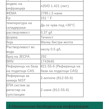
индекс на
n20/D 1.421 (лит.)
рефракција
ФЕМА
2785 | 2-нане
Fp
151 ° F
температура на
Да се ​​чува под +30°C.
складирање.
растворливост
0,37 g/l
форма
Течност
боја
Малку бистри жолта
Растворливост во
околу 0,5 g/L
вода
Број на JECFA
292
BRN
1743645
Референца на база
821-55-6 (Референца на
на податоци CAS
база на податоци CAS)
Референца за
2-annone (812-55-6)
хемија NIST
ЕПА систем за
регистар на
2-нане (812-55-6)
супстанции
2-Ненанонски безбедносни информации