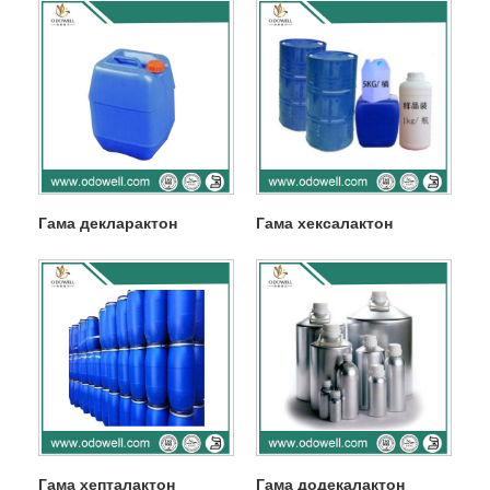
Гама декларактон
Гама хексалактон
Гама хепталактон
Гама додекалактон