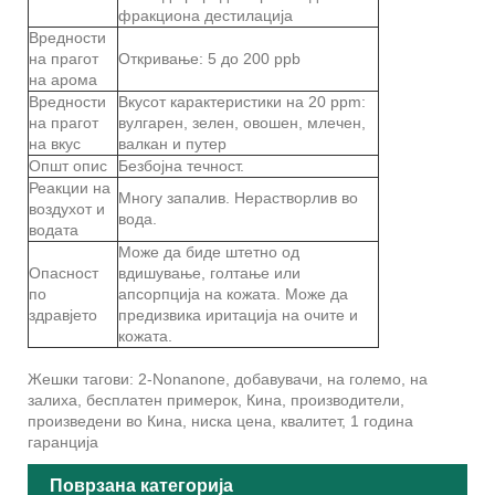
фракциона дестилација
Вредности
на прагот
Откривање: 5 до 200 ppb
на арома
Вредности
Вкусот карактеристики на 20 ppm:
на прагот
вулгарен, зелен, овошен, млечен,
на вкус
валкан и путер
Општ опис
Безбојна течност.
Реакции на
Многу запалив. Нерастворлив во
воздухот и
вода.
водата
Може да биде штетно од
Опасност
вдишување, голтање или
по
апсорпција на кожата. Може да
здравјето
предизвика иритација на очите и
кожата.
Жешки тагови: 2-Nonanone, добавувачи, на големо, на
залиха, бесплатен примерок, Кина, производители,
произведени во Кина, ниска цена, квалитет, 1 година
гаранција
Поврзана категорија