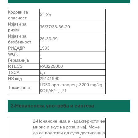
Кодови за
Xi, Xn
опасност
Изјави за
36/37/38-36-20
ризик
Изјави за
26-36-39
безбедност
РИДАДР
1993
WGK
1
Германија
RTECS
RA8225000
TSCA
Да
HS код
29141990
LD50 орл-стаорец: 3200 mg/kg
Токсичност
КОДАК* -,-,71
2-Ненанонска употреба и синтеза
2-Нонаноне има а карактеристичен
мирис и вкус на роза и чај. Може
да се подготви од сува дестилација