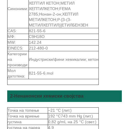
ХЕПТИЛ КЕТОН;МЕТИЛ
Синоними:
ХЕПТИЛКЕТОН;FEMA
2785;Нонан-2-он;ХЕПТИЛ
МЕТИЛКЕТОН;P-[3-(3-
МЕТИЛХЕПТИЛ)]ЕТИЛБЕНЗЕН
CAS:
821-55-6
МФ:
C9H18O
MW:
142.24
EINECS:
212-480-0
Категории
на
Индустриски/фини хемикалии; кетон
производи:
Мол
821-55-6.mol
датотека:
2-Ненанонски хемиски својства
Точка на топење
−21 °C (лит.)
Точка на вриење
192 °C743 mm Hg (лит.)
густина
0,82 g/mL на 25 °C (свет.)
густина на пареа
4.9