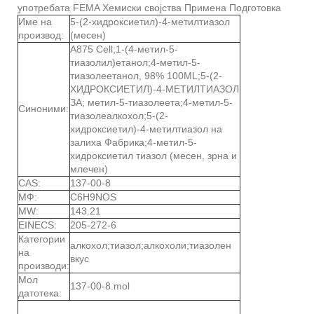
употребата FEMA Хемиски својства Примена Подготовка
Име на
5-(2-хидроксиетил)-4-метилтиазол
производ:
(месен)
A875 Cell;1-(4-метил-5-
тиазолил)етанол;4-метил-5-
тиазолеетанол, 98% 100ML;5-(2-
ХИДРОКСИЕТИЛ)-4-МЕТИЛТИАЗОЛ
ЗА; метил-5-тиазолеета;4-метил-5-
Синоними:
тиазолеалкохол;5-(2-
хидроксиетил)-4-метилтиазол на
залиха Фабрика;4-метил-5-
хидроксиетил тиазол (месен, зрна и
млечен)
CAS:
137-00-8
МФ:
C6H9NOS
MW:
143.21
EINECS:
205-272-6
Категории
алкохол;тиазол;алкохоли;тиазолен
на
вкус
производи:
Мол
137-00-8.mol
датотека: