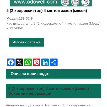
5-(2-хидроксиетил)-4-метилтиазол (месен)
Модел:137-00-8
Кас-шифрата на 5-(2-хидроксиетил)-4-метилтиазол (Meaty)
е 137-00-8.
Испрати барање
Facebook
X
WhatsApp
Pinterest
LinkedIn
Share
Опис на производот
5-(2-хидроксиетил)-4-метилтиазол (месен)
Основни информации
Анализа на содржината Токсичност Ограничување на