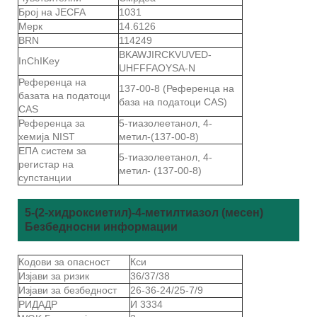
Број на JECFA
1031
Мерк
14.6126
BRN
114249
BKAWJIRCKVUVED-
InChIKey
UHFFFAOYSA-N
Референца на
137-00-8 (Референца на
базата на податоци
база на податоци CAS)
CAS
Референца за
5-тиазолеетанол, 4-
хемија NIST
метил-(137-00-8)
ЕПА систем за
5-тиазолеетанол, 4-
регистар на
метил- (137-00-8)
супстанции
5-(2-хидроксиетил)-4-метилтиазол (месен)
Безбедносни информации
Кодови за опасност
Кси
Изјави за ризик
36/37/38
Изјави за безбедност
26-36-24/25-7/9
РИДАДР
И 3334