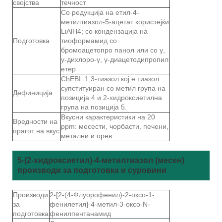
својства
течност
Со редукција на етил-4-
метилтиазол-5-ацетат користејќи
LiAlH4; со кондензација на
Подготовка
тиоформамид со
бромоацетопро панол или со γ,
y-дихлоро-γ, γ-диацетодипропил
етер
ChEBI: 1,3-тиазол кој е тиазол
супституиран со метил група на
Дефиниција
позиција 4 и 2-хидроксиетилна
група на позиција 5.
Вкусни карактеристики на 20
Вредности на
ppm: месести, чорбасти, печени,
прагот на вкус
метални и орев.
5-(2-хидроксиетил)-4-метилтиазол (месен)
производи за подготовка и суровини
Производи
2-[2-(4-Флуорофенил)-2-оксо-1-
за
фенилетил]-4-метил-3-оксо-N-
подготовка
фенилпентанамид