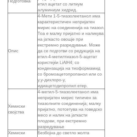
Подготовка
етил ацетат со литиум
алуминиум хидрид.
4-Мети 1-5-тиазолеетанол има
карактеристичен непријатен
мирис на соединенија на тиазол.
Тоа е малку пријатно и наликува
на јаткасто овошје при
екстремно разредување. Може
Опис
да се подготви со редукција на
етил-4-метилтиазол-5-ацетат
користејќи LiAlH4; со
кондензација на тиоформамид
со бромоацетопропанол или со
y,y-дихлоро-y,
идиацетодипропил етер.
4-метил-5-тиазолеетанол има
непријатен мирис типичен за
тиазолните соединенија; малку
Хемиски
пријатно, потсетува на говедско
својства
месо и налик на јаткасти
плодови, при екстремно
разредување
Хемиски
Безбојна до светло жолта