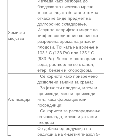
Изгледа како безбојна до
бледожолта вискозна мрсна
течност. Бојата ќе стане темна
откако ќе биде предмет на
долгорочно складирање.
Испушта непријатен мирис на
Хемиски
тиофен соединение со високо
својства
разредена арома на јаткасти
плодови. Точката на вриење е
103 ° C (133 Pa) или 135 ° C
(933 Pa). Лесно е растворлив во
вода, растворлив во етанол,
етер, бензен и хлороформ.
· Се користи како привремено
дозволени зачини за храна;
· За јаткасти плодови, млечни
производи, месни производи
Апликација
итн., како фармацевтски
посредници;
· Се користи за распоредување
на чоколадо, млеко и јаткасти
плодови
Се добива од редукција на
редукција на 4-метил тиазол 5-