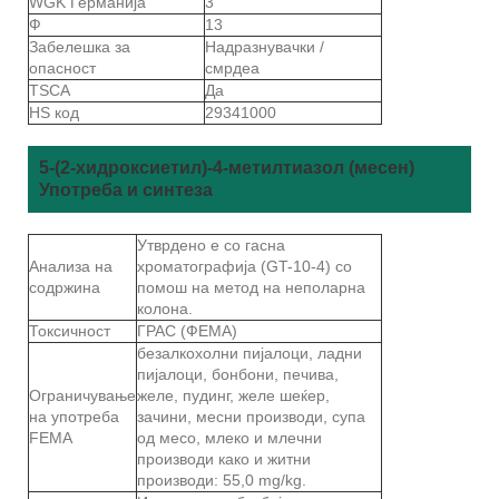
WGK Германија
3
Ф
13
Забелешка за
Надразнувачки /
опасност
смрдеа
TSCA
Да
HS код
29341000
5-(2-хидроксиетил)-4-метилтиазол (месен)
Употреба и синтеза
Утврдено е со гасна
Анализа на
хроматографија (GT-10-4) со
содржина
помош на метод на неполарна
колона.
Токсичност
ГРАС (ФЕМА)
безалкохолни пијалоци, ладни
пијалоци, бонбони, печива,
Ограничување
желе, пудинг, желе шеќер,
на употреба
зачини, месни производи, супа
FEMA
од месо, млеко и млечни
производи како и житни
производи: 55,0 mg/kg.