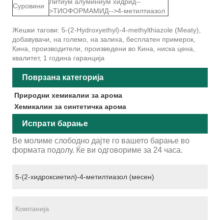
Литиум алуминиум хидрид--
Суровини
>ТИОФОРМАМИД-->4-метилтиазол
Жешки тагови: 5-(2-Hydroxyethyl)-4-methylthiazole (Meaty),
добавувачи, на големо, на залиха, бесплатен примерок,
Кина, производители, произведени во Кина, ниска цена,
квалитет, 1 година гаранција
Поврзана категорија
Природни хемикалии за арома
Хемикалии за синтетичка арома
Испрати барање
Ве молиме слободно дајте го вашето барање во
формата подолу. Ќе ви одговориме за 24 часа.