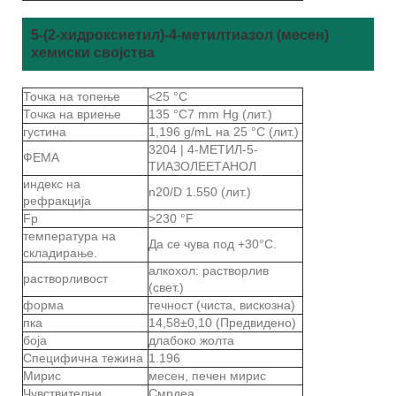
5-(2-хидроксиетил)-4-метилтиазол (месен)
хемиски својства
Точка на топење
<25 °C
Точка на вриење
135 °C7 mm Hg (лит.)
густина
1,196 g/mL на 25 °C (лит.)
3204 | 4-МЕТИЛ-5-
ФЕМА
ТИАЗОЛЕЕТАНОЛ
индекс на
n20/D 1.550 (лит.)
рефракција
Fp
>230 °F
температура на
Да се ​​чува под +30°C.
складирање.
алкохол: растворлив
растворливост
(свет.)
форма
течност (чиста, вискозна)
пка
14,58±0,10 (Предвидено)
боја
длабоко жолта
Специфична тежина
1.196
Мирис
месен, печен мирис
Чувствителни
Смрдеа