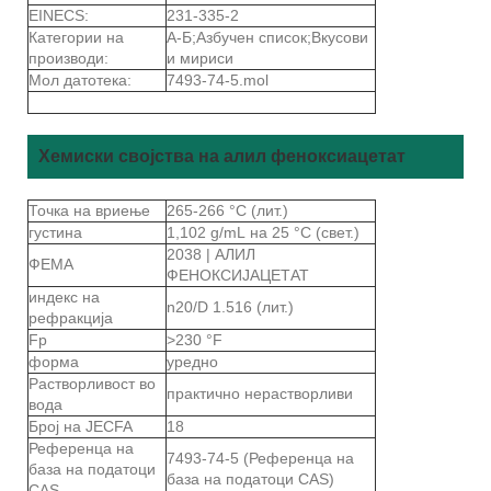
EINECS:
231-335-2
Категории на
А-Б;Азбучен список;Вкусови
производи:
и мириси
Мол датотека:
7493-74-5.mol
Хемиски својства на алил феноксиацетат
Точка на вриење
265-266 °C (лит.)
густина
1,102 g/mL на 25 °C (свет.)
2038 | АЛИЛ
ФЕМА
ФЕНОКСИЈАЦЕТАТ
индекс на
n20/D 1.516 (лит.)
рефракција
Fp
>230 °F
форма
уредно
Растворливост во
практично нерастворливи
вода
Број на JECFA
18
Референца на
7493-74-5 (Референца на
база на податоци
база на податоци CAS)
CAS