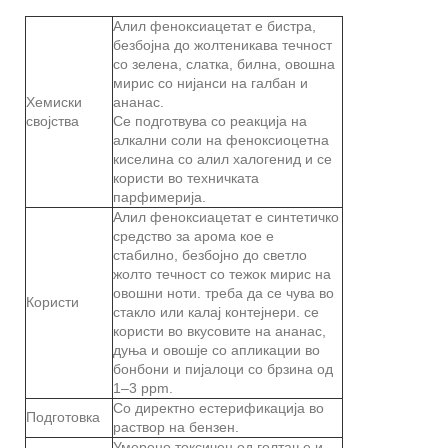
Алил феноксиацетат е бистра,
безбојна до жолтеникава течност
со зелена, слатка, билна, овошна
мирис со нијанси на галбан и
Хемиски
ананас.
својства
Се подготвува со реакција на
алкални соли на феноксиоцетна
киселина со алил халогенид и се
користи во техничката
парфимерија.
Алил феноксиацетат е синтетичко
средство за арома кое е
стабилно, безбојно до светло
жолто течност со тежок мирис на
овошни ноти. треба да се чува во
Користи
стакло или калај контејнери. се
користи во вкусовите на ананас,
дуња и овошје со апликации во
бонбони и пијалоци со брзина од
1–3 ppm.
Со директно естерификација во
Подготовка
раствор на бензен.
Умерено токсичен од голтање и