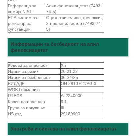
Референца за
Алил феноксиацетат (7493-
хемија NIST
74-5)
ЕПА систем за
Оцетна киселина, фенокси-,
регистар на
2-пропенил естер (7493-74-
супстанции
5)
Информации за безбедност на алил
феноксиацетат
Кодови за опасност
Xn
Изјави за ризик
20.21.22
Изјави за безбедност
36-24/25
РИДАДР
ОН 2810 6.1/PG 3
WGK Германија
1
RTECS
AJ2240000
Класа на опасност
6.1
Група за пакување
III
HS код
29189900
Употреба и синтеза на алил феноксиацетат