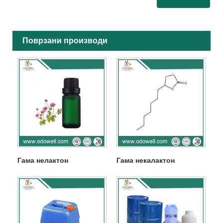
Поврзани производи
Гама нелактон
Гама некалактон