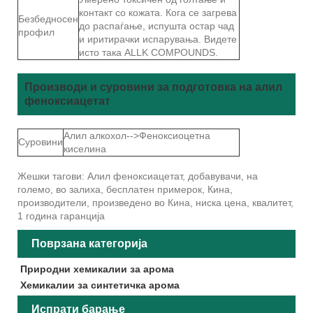
контакт со кожата. Кога се загрева
Безбедносен
до распаѓање, испушта остар чад
профил
и иритирачки испарувања. Видете
исто така ALLK COMPOUNDS.
Производи и суровини за подготовка на алил
феноксиацетат
Алил алкохол-->Феноксиоцетна
Суровини
киселина
Жешки тагови: Алил феноксиацетат, добавувачи, на
големо, во залиха, бесплатен примерок, Кина,
производители, произведено во Кина, ниска цена, квалитет,
1 година гаранција
Поврзана категорија
Природни хемикалии за арома
Хемикалии за синтетичка арома
Испрати барање