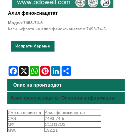
Алил феноксиацетат
Модел:7493-74-5
Кас-шифрата на алил феноксиацетат е 7493-74-5
Испрати барање
Facebook
X
WhatsApp
Pinterest
LinkedIn
Share
Опис на производот
Алил феноксиацетат Основни информации
Име на производ:
Алил феноксиацетат
CAS:
7493-74-5
МФ:
C11H12O3
MW:
192.21