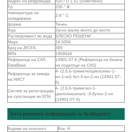
индекс на рефракција
n20 / D 1,52 (осветлено)
Fp
230 ° Ф.
температура на
2-8 ° С
складирање.
форма
Течен
боја
Јасно малку жолто до жолто
Растворливост во вода
БЛЕСКО РЕШЕНИ
Мерк
14.5056
Број на JECFA
389
BRN
1909544
Референца на CAS
14901-07-6 (Референца на базата
DataBase
на податоци на CAS)
4- (2,6,6-триметилциклохекс-1-
Референца за хемија
ен-1-ил) бут-3-ен-2-он (14901-07-
на НИСТ
6)
4- (2,6,6-триметил-1-
Систем за регистрација
циклохексинил) -3-бутен-2-он
на супстанции во ЕПА
(14901-07-6)
Бета-јононски информации за безбедност
Кодови на опасност
Кси, Н.