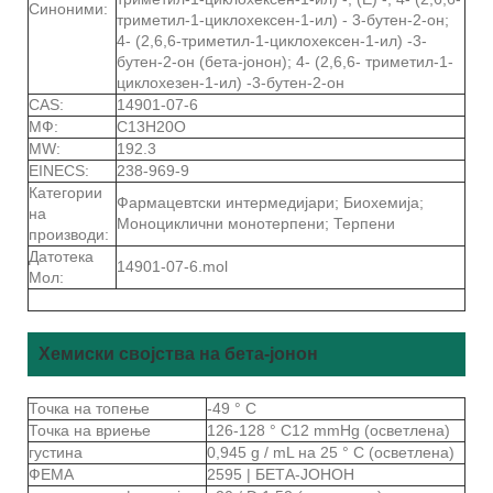
Синоними:
триметил-1-циклохексен-1-ил) - 3-бутен-2-он;
4- (2,6,6-триметил-1-циклохексен-1-ил) -3-
бутен-2-он (бета-јонон); 4- (2,6,6- триметил-1-
циклохезен-1-ил) -3-бутен-2-он
CAS:
14901-07-6
МФ:
C13H20O
MW:
192.3
EINECS:
238-969-9
Категории
Фармацевтски интермедијари; Биохемија;
на
Моноциклични монотерпени; Терпени
производи:
Датотека
14901-07-6.mol
Мол:
Хемиски својства на бета-јонон
Точка на топење
-49 ° C
Точка на вриење
126-128 ° C12 mmHg (осветлена)
густина
0,945 g / mL на 25 ° C (осветлена)
ФЕМА
2595 | БЕТА-ЈОНОН