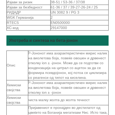
Изјави за ризик
38-51 / 53-36 / 37/38
Изјави за безбедност
61-36 / 37 / 39-27-26-24 / 25
РИДАДР
UN 3082 9 / PG 3
WGK Германија
2
RTECS
EN0500000
ХС-код
29147000
Употреба и синтеза на бета-јонон
Î²-Јононот има ахарактеристичен мирис налик
на виолетова боја, повеќе овошен и дрвенест
отколку ion ± -јонон. Може да се подготви со
Опис
кондензација на цитрал со ацетон за да се
формира псевдојонон, кој потоа се циклизира
со реагенси од типот на киселина.
Î²-Јононот има ахарактеристичен мирис налик
Хемиски
на виолетова боја, повеќе овошен и дрвенест
својства
отколку ion ± -јонон
Хемиски
чиста малку жолта до жолта течност
својства
Пријавениот е пронајден во дестилатот од
цвеќето на Боганија мегатизам Нис. Исто така,