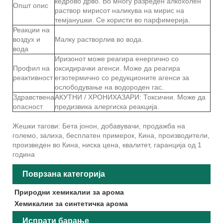
кедрово дрво. Во многу разреден алкохолен
Општ опис
раствор мирисот наликува на мирис на
темјанушки. Се користи во парфимерија.
Реакции на
воздух и
Малку растворлив во вода.
вода
Иризонот може реагира енергично со
Профил на
оксидирачки агенси. Може да реагира
реактивност
егзотермично со редукционите агенси за
ослободување на водороден гас.
Здравствена
АКУТНИ / ХРОНИХАЗАРИ: Токсични. Може да
опасност
предизвика алергиска реакција.
Жешки тагови: Бета јонон, добавувачи, продажба на
големо, залиха, бесплатен примерок, Кина, производители,
произведен во Кина, ниска цена, квалитет, гаранција од 1
година
Поврзана категорија
Природни хемикалии за арома
Хемикалии за синтетичка арома
Испрати барање