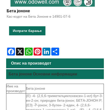
Бета јононе
Кас-кодот на Бета Јононе е 14901-07-6
Испрати барање
Facebook
X
WhatsApp
Pinterest
LinkedIn
Share
Опис на производот
Бета јононе Основни информации
Име на
Бета јононе
производот:
(Е) -4- (2,6,6-триметилциклохексен-1-ил) бут-3-
ен-2-он; природен бета-јонон; БЕТА-ЈОНОН Р;
(ЕЗ) -Î²-јонон; 3-бутен- 2-еден, 4- (2,6,6-
триметил-1-циклохексен-1-ил) -, (Е) -; 4- (2,6,6-