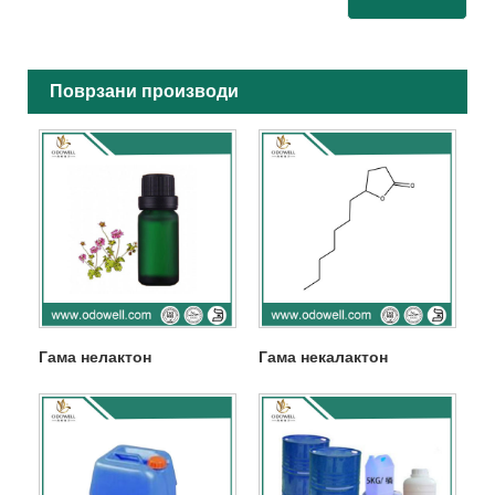
Поврзани производи
Гама нелактон
Гама некалактон