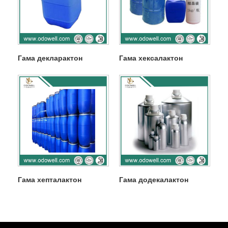
Гама декларактон
Гама хексалактон
Гама хепталактон
Гама додекалактон