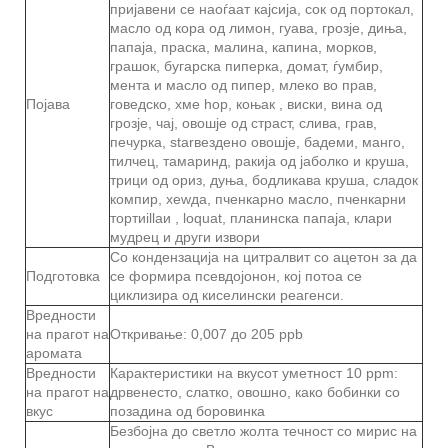
пријавени се наоѓаат кајсија, сок од портокал,
масло од кора од лимон, гуава, грозје, диња,
папаја, праска, малина, капина, морков,
грашок, бугарска пиперка, домат, ѓумбир,
мента и масло од пипер, млеко во прав,
Појава
говедско, хме hop, коњак , виски, вина од
грозје, чај, овошје од страст, слива, грав,
печурка, starвездено овошје, бадеми, манго,
тилчец, тамаринд, ракија од јаболко и круша,
трици од ориз, дуња, бодликава круша, сладок
компир, хеwда, пченкарно масло, пченкарни
тортиillaи , loquat, планинска папаја, клари
мудрец и други извори
Со кондензација на цитралвит со ацетон за да
Подготовка
се формира псевдојонон, кој потоа се
циклизира од киселински реагенси.
Вредности
на прагот на
Откривање: 0,007 до 205 ppb
аромата
Вредности
Карактеристики на вкусот уметност 10 ppm:
на прагот на
дрвенесто, слатко, овошно, како бобинки со
вкус
позадина од боровинка
Безбојна до светло жолта течност со мирис на