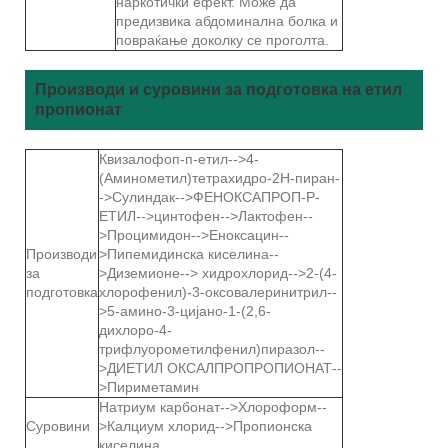
наркотички ефект. Може да
предизвика абдоминална болка и
повраќање доколку се проголта.
Производи и суровини за подготовка на етил
пропионат
Квизалофоп-п-етил-->4-
(Аминометил)тетрахидро-2Н-пиран-
->Сулиндак-->ФЕНОКСАПРОП-Р-
ЕТИЛ-->цинтофен-->Лактофен--
>Процимидон-->Еноксацин--
Производи
>Пипемидинска киселина--
за
>Диземионе--> хидрохлорид-->2-(4-
подготовка
хлорофенил)-3-оксовалеринитрил--
>5-амино-3-цијано-1-(2,6-
дихлоро-4-
трифлуорометилфенил)пиразол--
>ДИЕТИЛ ОКСАЛПРОПРОПИОНАТ--
>Пириметамин
Натриум карбонат-->Хлороформ--
Суровини
>Калциум хлорид-->Пропионска
киселина