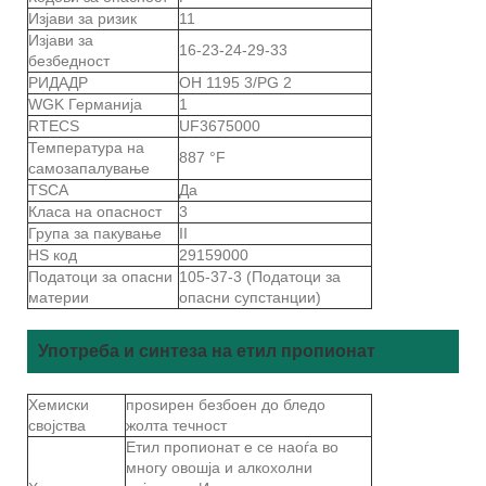
Изјави за ризик
11
Изјави за
16-23-24-29-33
безбедност
РИДАДР
ОН 1195 3/PG 2
WGK Германија
1
RTECS
UF3675000
Температура на
887 °F
самозапалување
TSCA
Да
Класа на опасност
3
Група за пакување
II
HS код
29159000
Податоци за опасни
105-37-3 (Податоци за
материи
опасни супстанции)
Употреба и синтеза на етил пропионат
Хемиски
проѕирен безбоен до бледо
својства
жолта течност
Етил пропионат е се наоѓа во
многу овошја и алкохолни