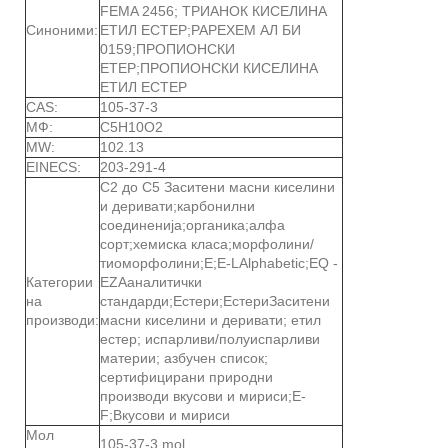
FEMA 2456; ТРИАНОК КИСЕЛИНА
Синоними:
ЕТИЛ ЕСТЕР;РАРЕХЕМ АЛ БИ
0159;ПРОПИОНСКИ
ЕТЕР;ПРОПИОНСКИ КИСЕЛИНА
ЕТИЛ ЕСТЕР
CAS:
105-37-3
МФ:
C5H10O2
MW:
102.13
EINECS:
203-291-4
C2 до C5 Заситени масни киселини
и деривати;карбонилни
соединенија;органика;алфа
сорт;хемиска класа;морфолини/
тиоморфолини;E;E-LAlphabetic;EQ -
Категории
EZAаналитички
на
стандарди;Естери;ЕстериЗаситени
производи:
масни киселини и деривати; етил
естер; испарливи/полуиспарливи
материи; азбучен список;
сертифицирани природни
производи вкусови и мириси;E-
F;Вкусови и мириси
Мол
105-37-3.mol