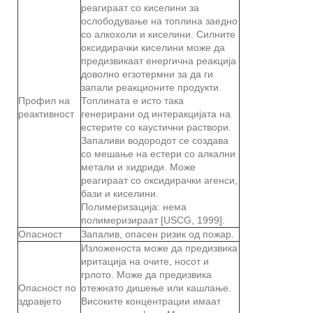
реагираат со киселини за
ослободување на топлина заедно
со алкохоли и киселини. Силните
оксидирачки киселини може да
предизвикаат енергична реакција
доволно егзотермни за да ги
запали реакционите продукти.
Профил на
Топлината е исто така
реактивност
генерирани од интеракцијата на
естерите со каустични раствори.
Запаливи водородот се создава
со мешање на естери со алкални
метали и хидриди. Може
реагираат со оксидирачки агенси,
бази и киселини.
Полимеризација: нема
полимеризираат [USCG, 1999].
Опасност
Запалив, опасен ризик од пожар.
Изложеноста може да предизвика
иритација на очите, носот и
грлото. Може да предизвика
Опасност по
отежнато дишење или кашлање.
здравјето
Високите концентрации имаат