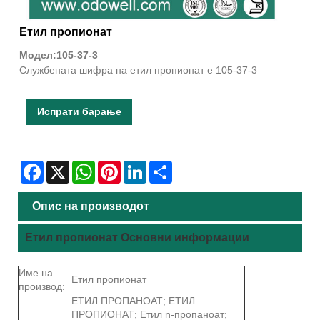
Етил пропионат
Модел:105-37-3
Службената шифра на етил пропионат е 105-37-3
Испрати барање
Facebook
X
WhatsApp
Pinterest
LinkedIn
Share
Опис на производот
Етил пропионат Основни информации
Име на
Етил пропионат
производ:
ЕТИЛ ПРОПАНОАТ; ЕТИЛ
ПРОПИОНАТ; Етил n-пропаноат;