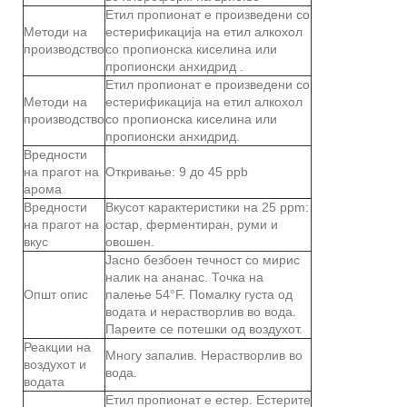
Етил пропионат е произведени со
Методи на
естерификација на етил алкохол
производство
со пропионска киселина или
пропионски анхидрид .
Етил пропионат е произведени со
Методи на
естерификација на етил алкохол
производство
со пропионска киселина или
пропионски анхидрид.
Вредности
на прагот на
Откривање: 9 до 45 ppb
арома
Вредности
Вкусот карактеристики на 25 ppm:
на прагот на
остар, ферментиран, руми и
вкус
овошен.
Јасно безбоен течност со мирис
налик на ананас. Точка на
Општ опис
палење 54°F. Помалку густа од
водата и нерастворлив во вода.
Пареите се потешки од воздухот.
Реакции на
Многу запалив. Нерастворлив во
воздухот и
вода.
водата
Етил пропионат е естер. Естерите