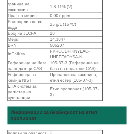
граница на
1,8-11% (V)
експлозив
Праг на мирис
0,007 ppm
Растворливост во
25 g/L (15 ºC)
вода
Број на JECFA
28
Мерк
14.3847
BRN
506287
FKRCODPIKNYEAC-
InChIKey
UHFFFAOYSA-N
Референца на база
105-37-3 (Референца на
на податоци CAS
база на податоци CAS)
Референца за
Пропаноична киселина,
хемија NIST
етил естер (105-37-3)
ЕПА систем за
Етил пропионат (105-37-
регистар на
3)
супстанции
Информации за безбедност на етил
пропионат
Кодови за опасност
F