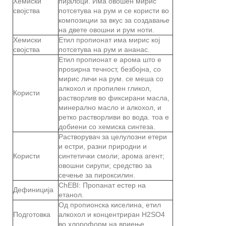
Хемиски
пијалоци. Има овошен мирис
својства
потсетува на рум и се користи во
композиции за вкус за создавање
на двете овошни и рум ноти.
Хемиски
Етил пропионат има мирис кој
својства
потсетува на рум и ананас.
Етил пропионат е арома што е
проѕирна течност, безбојна, со
мирис личи на рум. се меша со
алкохол и пропилен гликол,
Користи
растворлив во фиксирани масла,
минерално масло и алкохол, и
ретко растворливи во вода. тоа е
добиени со хемиска синтеза.
Растворувач за целулозни етери
и естри, разни природни и
Користи
синтетички смоли; арома агент;
овошни сирупи; средство за
сечење за пироксилин.
ChEBI: Пропанат естер на
Дефиниција
етанол.
Од пропионска киселина, етил
Подготовка
алкохол и концентриран H2SO4
во хлороформ на вриење