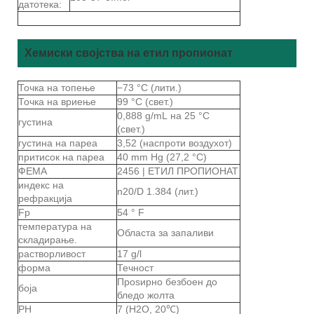
датотека:
Хемиски својства на етил пропионат
Точка на топење
−73 °C (лити.)
Точка на вриење
99 °C (свет.)
0,888 g/mL на 25 °C
густина
(свет.)
густина на пареа
3,52 (наспроти воздухот)
притисок на пареа
40 mm Hg (27,2 °C)
ФЕМА
2456 | ЕТИЛ ПРОПИОНАТ
индекс на
n20/D 1.384 (лит.)
рефракција
Fp
54 ° F
температура на
Областа за запаливи
складирање.
растворливост
17 g/l
форма
Течност
Проѕирно безбоен до
боја
бледо жолта
PH
7 (H2O, 20℃)