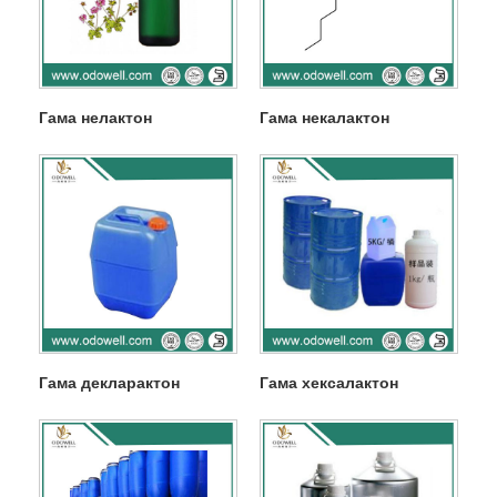
Гама нелактон
Гама некалактон
Гама декларактон
Гама хексалактон