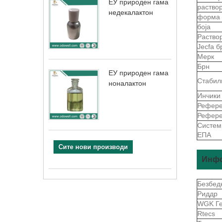
ЕУ природен гама
раство
недекалактон
форма
боја
Раство
Jecfa б
Мерк
Брн
ЕУ природен гама
Стабил
ноналактон
Инчики
Рефере
Рефере
Систем 
ЕПА
Сите нови производи
Инфо
Безбед
Риддр
WGK Г
Rtecs