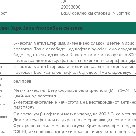
Да
29093090
ност
Ld50 орално кај стаорец: > 5gm/kg
лин Јара Јара Употреба и синтеза
β-нафтил метил Етер има интензивно сладок, цветен мирис 
портокал. Тоа е ослободен од нафтол by-odor. Има сладок вк
биде подготвени од калиум β-нафтол и метил хлорид на 300 
нафтол со диметил сулфат или со директна естерификација 
и
β-нафтил метил Етер има интензивно сладок, цветен мирис 
а
портокал; Бесплатно од нафтол бај-одор. Има сладок вкус на
и
бел прав
а
и
Метил 2-нафтил Етер формира бели кристали (MP 73–74 ° C
а
цвеќиња од портокал.
2-метоксинафтален е нечистотија на нестероидниот антии
ете
(N377525).
Од постсиум β-нафтол и метил хлорид на 300 ° C; со метил
овка
Диметил сулфат или со директна естерификација со метил 
Фракционо дестил етер под вакуум. Кристализирајте го од ап
 за
*C6H6, миленичиња етер или n-хепан, и исушете го под вак