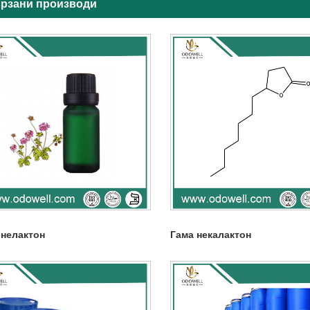
рзани производи
 нелактон
Гама некалактон