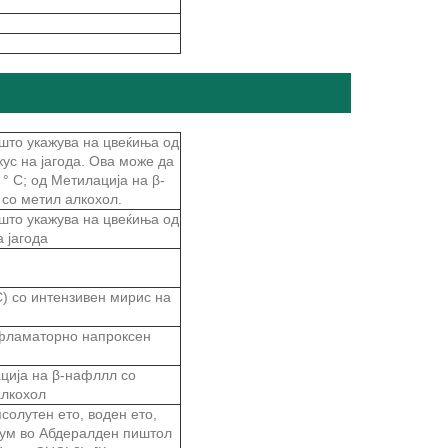
што укажува на цвеќиња од
ус на јагода. Ова може да
° C; од Метилација на β-
со метил алкохол.
што укажува на цвеќиња од
 јагода
) со интензивен мирис на
нфламаторно напроксен
ација на β-нафллл со
алкохол
солутен ето, воден ето,
уум во Абдералден пиштол