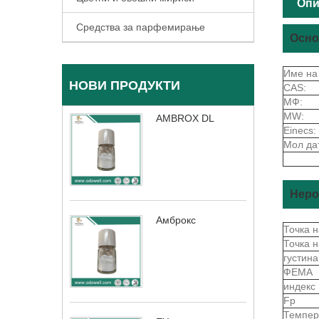
Опи
Средства за парфемирање
Осно
Име на
НОВИ ПРОДУКТИ
CAS:
МФ:
MW:
AMBROX DL
Einecs:
Мол да
Неро
Амброкс
Точка 
Точка 
густин
ФЕМА
индекс
Fp
Темпер