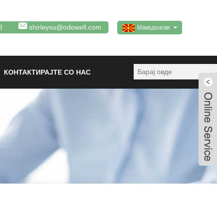
8
shirleyxu@odowell.com
Македонски
КОНТАКТИРАЈТЕ СО НАС