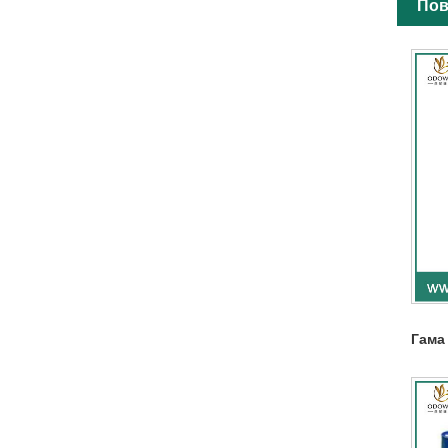
Пов
Гама