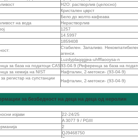
рливост
H2O: растворлив (целосно)
Кристален цврст
Бело до жолто-кафеава
рливост на вода
Нерастворлив
рој
1257
14.5997
1859408
Стабилен. Запаливо. Некомпатибилен
ност:
агенси.
Luzdyplaqqgjea-uhfffaooysa-n
нца за база на податоци CAS
93-04-9 (Референца за база на пода
нца за хемија на NIST
Нафталин, 2-метокси- (93-04-9)
за регистар на супстанции
Нафталин, 2-метокси- (93-04-9)
рмации за безбедност на деца на деца од неролин
носни изјави
22-24/25
A 3077 9 / PGIII
ерманија
2
QJ9468750