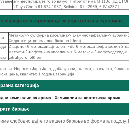
тување
или дестилирајте го во вакуо. Питратот има M 118o (од ETOH
J Phys Chem 91 574 1987, Beilstein 6 III 2969, 6 IV 4257.]
токсинафтален производи за подготовка и суровини
Метанол-> сулфурна киселина-> 1-аминонафталин-> аурантио
ни
Хидроксицитронелална база на Шиф)
оди
2-ацетил-6-метоксинафтален-> dL-6-метокси-алфа-метил-2-н
метокси-2-нафтоична киселина-> 6-метокси-2-нафталдехид-> 6
овка
tetrahydronofthen
агови: Неролин Јара Јара, добавувачи, големо, на залиха, беспла
иска цена, квалитет, 1 година гаранција
рзана категорија
дни хемикалии за арома
Хемикалии за синтетичка арома
рати барање
име слободно дајте го вашето барање во формата подолу. Ќ