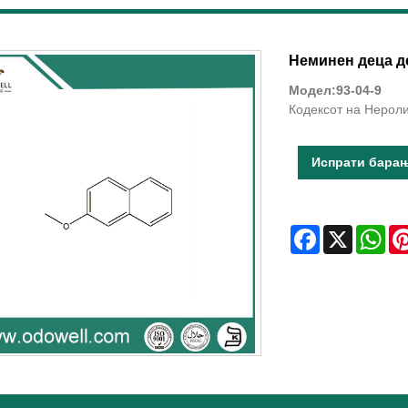
Неминен деца д
Модел:93-04-9
Кодексот на Нероли
Испрати бара
Facebook
X
Wha