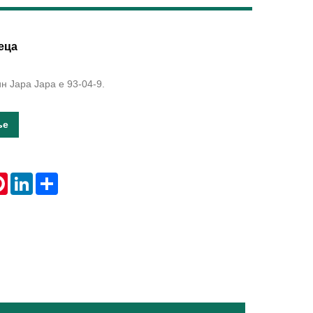
Live
еца
н Јара Јара е 93-04-9.
ње
tsApp
Pinterest
LinkedIn
Share