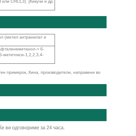
 или CHCL3). [Кикучи и др.
л (метил антранилат и
афталенеметанол-> 6-
-мететокси-1,2,2,3,4-
тен примерок, Кина, производители, направени во
е ви одговориме за 24 часа.