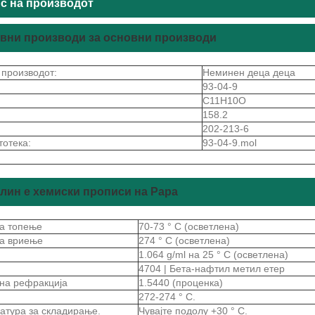
с на производот
вни производи за основни производи
 производот:
Неминен деца деца
93-04-9
C11H10O
158.2
202-213-6
тотека:
93-04-9.mol
лин е хемиски прописи на Рара
на топење
70-73 ° C (осветлена)
на вриење
274 ° C (осветлена)
а
1.064 g/ml на 25 ° C (осветлена)
4704 | Бета-нафтил метил етер
 на рефракција
1.5440 (проценка)
272-274 ° C.
атура за складирање.
Чувајте подолу +30 ° C.