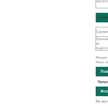
прочис
2-ме
Сурови
Произв
за
подгот
Жешки т
Кина, н
Пов
Приро
Исп
Ве мол