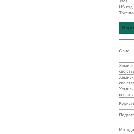
Tsca
HS код
Токсич
Неро
Опис
Хемиск
својств
Хемиск
својств
Хемиск
својств
Корист
Подгот
Методи