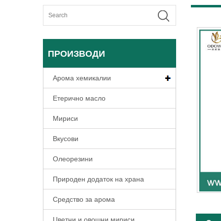
ПРОИЗВОДИ
Арома хемикалии
Етерично масло
Мириси
Вкусови
Олеорезини
Природен додаток на храна
Средство за арома
Цветни и овошни мириси