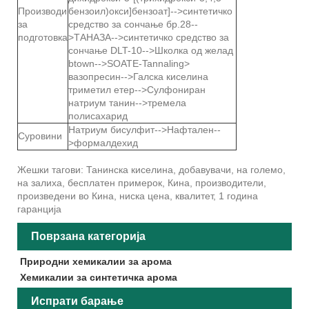
Производи
бензоил)окси]бензоат]-->синтетичко
за
средство за сончање бр.28--
подготовка
>ТАНАЗА-->синтетичко средство за
сончање DLT-10-->Школка од желад
btown-->SOATE-Tannaling>
вазопресин-->Галска киселина
триметил етер-->Сулфониран
натриум танин-->тремела
полисахарид
Натриум бисулфит-->Нафтален--
Суровини
>формалдехид
Жешки тагови: Танинска киселина, добавувачи, на големо,
на залиха, бесплатен примерок, Кина, производители,
произведени во Кина, ниска цена, квалитет, 1 година
гаранција
Поврзана категорија
Природни хемикалии за арома
Хемикалии за синтетичка арома
Испрати барање