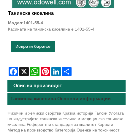
Танинска киселина
Модел:1401-55-4
Касината на танинска киселина е 1401-55-4
Испрати барање
Facebook
X
WhatsApp
Pinterest
LinkedIn
Share
Опис на производот
Танинска киселина Основни информации
Физички и хемиски својства Кратка историја Галски Улогата
на индустријата танинска киселина и медицинска танинска
киселина Референтни стандарди за квалитет Користи
Метод на производство Категорија Оценка на токсичност