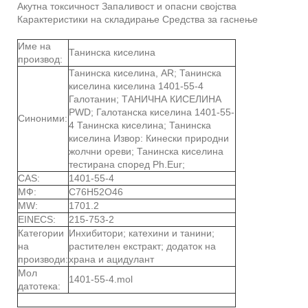
Акутна токсичност Запаливост и опасни својства
Карактеристики на складирање Средства за гаснење
Име на
Танинска киселина
производ:
Танинска киселина, AR; Танинска
киселина киселина 1401-55-4
Галотанин; ТАНИЧНА КИСЕЛИНА
PWD; Галотанска киселина 1401-55-
Синоними:
4 Танинска киселина; Танинска
киселина Извор: Кинески природни
жолчни ореви; Танинска киселина
тестирана според Ph.Eur;
CAS:
1401-55-4
МФ:
C76H52O46
MW:
1701.2
EINECS:
215-753-2
Категории
Инхибитори; катехини и танини;
на
растителен екстракт; додаток на
производи:
храна и ацидулант
Мол
1401-55-4.mol
датотека: