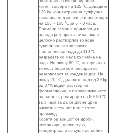
нафталин во сулфонираниот
котел, загрејте на 125 ℃, додадете
120 kg концентрирана сулфурна
киселина под мешање и реагирајте
на 155 ~ 165 ℃ за 6 ~ 8 часа.
Примени земање примероци и
одреди ја крајната точка, ако е
целосно растворлив во вода,
сулфонацијата завршува.
Постепено се лади до 110 ℃,
разредете со мала количина на
вода. На околу 80 ℃, материјалот
течност беше компресиран во
резервоарот за кондензација. На
околу 70 ℃, додадете пад од 39 kg
од 37% воден раствор на
формалдехид, а по завршувањето
на паѓање, реагирајте на 80~90 ℃
за 3 часа за да се добие црна
вискозна течност што е готов
производ.
Кората од аришот се дроби,
екстрахира, прочистува,
концентрира и се суши до добие