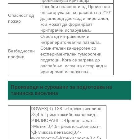
предизвикува иритација.
Посебни опасности од Производи
од согорување: се распаѓа на 210°
Опасност од
до јаглерод диоксид и пирогалол,
пожар
кои можат да формираат
иритирачки испарувања.
Отров од интравенски и
интраперитонеални патишта.
Сомнителен канцероген со
Безбедносен
експериментален туморогени
профил
податоци. Кога се загрева до
распаѓање, испушта остар чад и
иритирачки испарувања.
Производи и суровини за подготовка на
танинска киселина
DOWEX(R) 1X8-->Галска киселина--
>3,4,5-Триметоксибензалдехид--
>ЧИЛИОРАНГ-->Пропил галат--
>Метил 3,4,5-триметоксибензоат--
>Д-гликоза пентакис[3,4-
дихидрокси-5-[(трихидрокси-3,4,5-