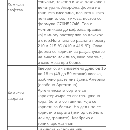
сончање, текстил и како алкохолен
Хемиски
денатурант. Аморфна форма на
својства
танинска киселина, позната и како
пентадигалоилгликоза, постои со
формула C76H52O46. Тоа е
жолтеникава до кафеава прашок
кој е многу растворлив во алкохол
и етер.Исто така се распаѓа помеѓу
210 и 215 °C (410 и 419 °F). Оваа
форма се користи за разјаснување
на виното или пиво, како реагенс,
и како мрза при боење.
Квебрачо, ан зимзелено дрво од 15
до 18 m (49 до 59 стапки) високо,
изобилно расте низ Јужна Америка
(особено Аргентина).
Аргентинската сорта е се
Хемиски
карактеризира со светло-црвена
својства
кора, богата со танини, која се
користи за боење. На дел што се
користи е кората (или од стеблото
или од гранките). Квебрачо е
тоник, ароматичен.
Танинска киселина или