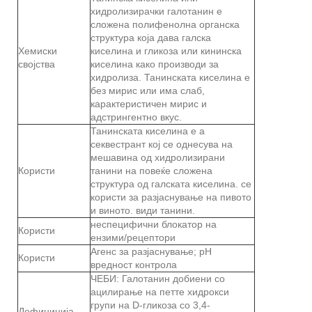
хидролизирачки галотанин е
сложена полифенолна органска
структура која дава галска
Хемиски
киселина и гликоза или кининска
својства
киселина како производи за
хидролиза. Танинската киселина е
без мирис или има слаб,
карактеристичен мирис и
адстрингентно вкус.
Танинската киселина е а
секвестрант кој се однесува на
мешавина од хидролизирани
Користи
танини на повеќе сложена
структура од галската киселина. се
користи за разјаснување на пивото
и виното. види танини.
неспецифични блокатор на
Користи
ензими/рецептори
Агенс за разјаснување; pH
Користи
вредност контрола
ЧЕБИ: Галотанин добиени со
ацилирање на петте хидрокси
групи на D-гликоза со 3,4-
Дефиниција