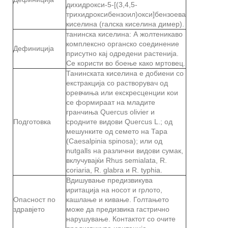
дихидрокси-5-[(3,4,5-
трихидроксибензоил)окси]бензоева
киселина (галска киселина димер).
танинска киселина: А жолтеникаво
комплексно органско соединение
Дефиниција
присутно кај одредени растенија.
Се користи во боење како мртовец.
Танинската киселина е добиени со
екстракција со растворувач од
оревчиња или екскресценции кои
се формираат на младите
гранчиња Quercus olivier и
Подготовка
сродните видови Quercus L.; од
мешунките од семето на Тара
(Caesalpinia spinosa); или од
nutgalls на различни видови сумак,
вклучувајќи Rhus semialata, R.
coriaria, R. glabra и R. typhia.
Вдишување предизвикува
иритација на носот и грлото,
Опасност по
кашлање и кивање. Голтањето
здравјето
може да предизвика гастрично
нарушување. Контактот со очите