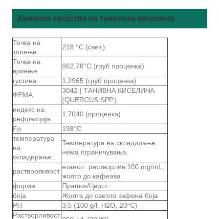
Хемиски својства на танинска киселина
Точка на
218 °C (свет.)
топење
Точка на
862,78°C (груб проценка)
вриење
густина
1,2965 (груб проценка)
3042 | ТАНИВНА КИСЕЛИНА
ФЕМА
(QUERCUS SPP.)
индекс на
1,7040 (проценка)
рефракција
Fp
198°C
температура
Температура на складирање:
на
нема ограничувања.
складирање.
етанол: растворлив 100 mg/mL,
растворливост
жолто до кафеава
форма
Прашок/Цврст
боја
Жолта до светло кафена боја
PH
3,5 (100 g/l, H2O, 20°C)
Растворливост