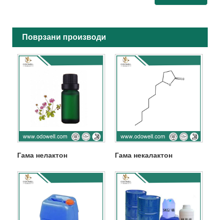
Поврзани производи
Гама нелактон
Гама некалактон