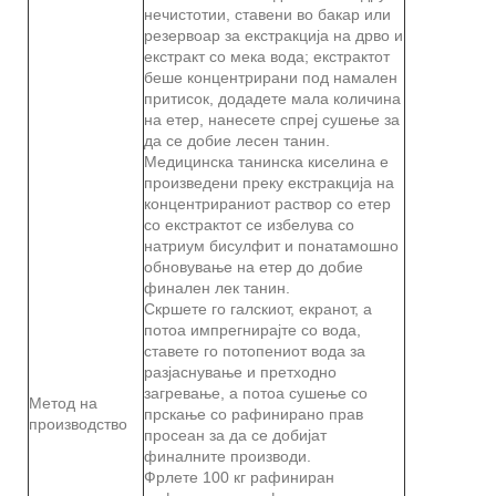
нечистотии, ставени во бакар или
резервоар за екстракција на дрво и
екстракт со мека вода; екстрактот
беше концентрирани под намален
притисок, додадете мала количина
на етер, нанесете спреј сушење за
да се добие лесен танин.
Медицинска танинска киселина е
произведени преку екстракција на
концентрираниот раствор со етер
со екстрактот се избелува со
натриум бисулфит и понатамошно
обновување на етер до добие
финален лек танин.
Скршете го галскиот, екранот, а
потоа импрегнирајте со вода,
ставете го потопениот вода за
разјаснување и претходно
загревање, а потоа сушење со
Метод на
прскање со рафинирано прав
производство
просеан за да се добијат
финалните производи.
Фрлете 100 кг рафиниран