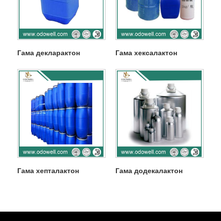
Гама декларактон
Гама хексалактон
Гама хепталактон
Гама додекалактон