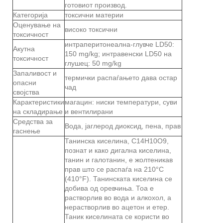
готовиот производ.
Категорија
токсични материи
Оценување на
високо токсични
токсичност
интраперитонеална-глувче LD50:
Акутна
150 mg/kg; интравенски LD50 на
токсичност
глушец: 50 mg/kg
Запаливост и
термички распаѓањето дава остар
опасни
чад
својства
Карактеристики
магацин: ниски температури, суви
на складирање
и вентилирани
Средства за
Вода, јаглерод диоксид, пена, прав
гаснење
Танинска киселина, C14H10O9,
познат и како дигална киселина,
танин и галотанин, е жолтеникав
прав што се распаѓа на 210°C
(410°F). Танинската киселина се
добива од оревчиња. Тоа е
растворлив во вода и алкохол, а
нерастворлив во ацетон и етер.
Таник киселината се користи во