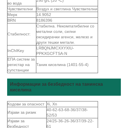
250 g/L (20 ºC)
во вода
Чувствителни
Воздух и светлина Чувствителни
Мерк
14.9052
BRN
8186396
Стабилна. Некомпатибилни со
метални соли, силни
Стабилност:
оксидирачки агенси, железо и
други тешки метали.
LRBQNJMCXXYXIU-
InChIKey
PPKXGCFTSA-N
ЕПА систем за
регистар на
Таник киселина (1401-55-4)
супстанции
Информации за безбедност на танинска
киселина
Кодови за опасност
Xi, Xn
40-62-63-68-36/37/38-
Изјави за ризик
52/53
Изјави за
24/25-36-26-36/37/39-22-
безбедност
61