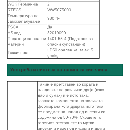
WGK Германија
2
RTECS
WW5075000
Температура на
980 °F
самозапалување
TSCA
Да
HS код
32019090
Податоци за опасни
1401-55-4 (Податоци за
материи
опасни супстанции)
LD50 орален кај зајак: 5
Токсичност
gm/kg
Употреба и синтеза на танинска киселина
Танин е претставен во кората и
плодовите на различни дрвја (како
даб и сумак) и е исто така,
главната компонента на жолчката
формирана кога дрвјата исто така
се предмет на напад од инсекти со
содржина од 50-70%. Скршете го
галскиот, отстранете го мртви
инсекти и измет од инсекти и други